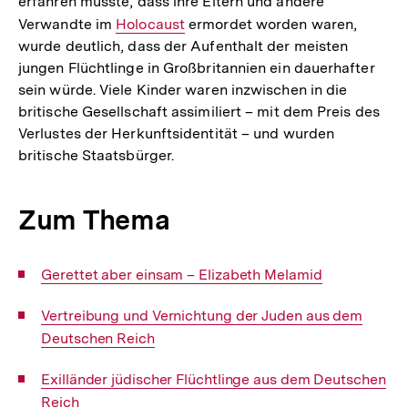
erfahren musste, dass ihre Eltern und andere
Verwandte im
Interner
Holocaust
ermordet worden waren,
wurde deutlich, dass der Aufenthalt der meisten
Link:
jungen Flüchtlinge in Großbritannien ein dauerhafter
sein würde. Viele Kinder waren inzwischen in die
britische Gesellschaft assimiliert – mit dem Preis des
Verlustes der Herkunftsidentität – und wurden
britische Staatsbürger.
Zum Thema
Interner
Gerettet aber einsam – Elizabeth Melamid
Link:
Interner
Vertreibung und Vernichtung der Juden aus dem
Link:
Deutschen Reich
Interner
Exilländer jüdischer Flüchtlinge aus dem Deutschen
Link:
Reich