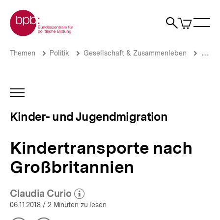
Direkt
Zur Startseite der bpb
zum
0
Artikel
Sho
Seiteninhalt
im
Naviga
Suche
springen
War
öffne
öffnen
öff
Pfadnavigation
Kindertransporte
Brotkrümelnavigation
Themen
Politik
Gesellschaft & Zusammenleben
Migrat
nach
Großbritannien
|
Kinder-
INHALTSNAVIGATION
und
ÖFFNEN
Jugendmigration
Kinder- und Jugendmigration
|
bpb.de
Kindertransporte nach
Großbritannien
Claudia Curio
(Mehr zum Autor)
öffnen
06.11.2018
/ 2 Minuten zu lesen