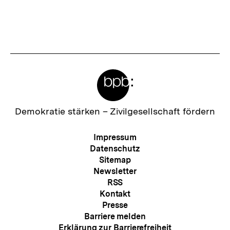
Meta-
Links
Zur
Demokratie stärken –
Zivilgesellschaft fördern
Startseite
der
Meta-
Impressum
bpb
Navigation
Datenschutz
Sitemap
Newsletter
RSS
Kontakt
Presse
Barriere melden
Erklärung zur Barrierefreiheit