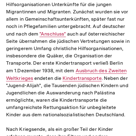
Hilfsorganisationen Unterkünfte für die jungen
Migrantinnen und Migranten. Zunächst wurden sie vor
allem in Gemeinschaftsunterkünften, später fast nur
noch in Pflegefamilien untergebracht. Auf deutscher
und nach dem
Interner
"Anschluss"
auch auf österreichischer
Seite übernahmen die jüdischen Vertretungen sowie in
Link:
geringerem Umfang christliche Hilfsorganisationen,
insbesondere die Quäker, die Organisation der
Transporte. Der erste Kindertransport verließ Berlin
am 1.Dezember 1938, mit dem
Interner
Ausbruch des Zweiten
Weltkrieges
endeten die
Interner
Kindertransporte
Link:
. Neben der
"Jugend-Alijah", die Tausenden jüdischen Kindern und
Link:
Jugendlichen die Auswanderung nach Palästina
ermöglichte, waren die Kindertransporte die
umfangreichste Rettungsaktion für unbegleitete
Kinder aus dem nationalsozialistischen Deutschland.
Nach Kriegsende, als ein großer Teil der Kinder