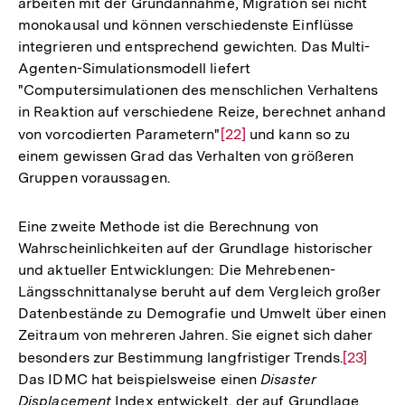
arbeiten mit der Grundannahme, Migration sei nicht
monokausal und können verschiedenste Einflüsse
integrieren und entsprechend gewichten. Das Multi-
Agenten-Simulationsmodell liefert
"Computersimulationen des menschlichen Verhaltens
in Reaktion auf verschiedene Reize, berechnet anhand
von vorcodierten Parametern"
Zur
[22]
und kann so zu
einem gewissen Grad das Verhalten von größeren
Auflösung
Gruppen voraussagen.
der
Fußnote
Eine zweite Methode ist die Berechnung von
Wahrscheinlichkeiten auf der Grundlage historischer
und aktueller Entwicklungen: Die Mehrebenen-
Längsschnittanalyse beruht auf dem Vergleich großer
Datenbestände zu Demografie und Umwelt über einen
Zeitraum von mehreren Jahren. Sie eignet sich daher
besonders zur Bestimmung langfristiger Trends.
Zur
[23]
Das IDMC hat beispielsweise einen
Disaster
Auflösun
Displacement
Index entwickelt, der auf Grundlage
der