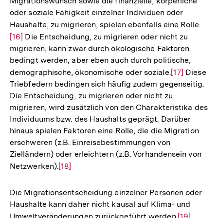
Migrationswunsch sowie die finanzielle, körperliche
oder soziale Fähigkeit einzelner Individuen oder
Haushalte, zu migrieren, spielen ebenfalls eine Rolle.
Zur
[16]
Die Entscheidung, zu migrieren oder nicht zu
Aufl
migrieren, kann zwar durch ökologische Faktoren
der
bedingt werden, aber eben auch durch politische,
Fußn
demographische, ökonomische oder soziale.
Zur
[17]
Diese
Triebfedern bedingen sich häufig zudem gegenseitig.
Auflösung
Die Entscheidung, zu migrieren oder nicht zu
der
migrieren, wird zusätzlich von den Charakteristika des
Fußnote
Individuums bzw. des Haushalts geprägt. Darüber
hinaus spielen Faktoren eine Rolle, die die Migration
erschweren (z.B. Einreisebestimmungen von
Zielländern) oder erleichtern (z.B. Vorhandensein von
Netzwerken).
Zur
[18]
Auflösung
der
Die Migrationsentscheidung einzelner Personen oder
Fußnote
Haushalte kann daher nicht kausal auf Klima- und
Umweltveränderungen zurückgeführt werden.
Zur
[19]