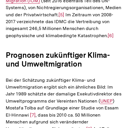
Migration (IOM)
Link:
(seit 2016 ebenfalls Teil des UN-
Systems), von Nichtregierungsorganisationen, Medien
und der Privatwirtschaft.
Zur
[5]
Im Zeitraum von 2008-
2017 verzeichnete das IDMC die Vertreibung von
Auflösung
insgesamt 246,5 Millionen Menschen durch
der
geophysische und klimabedingte Katastrophen.
Zur
[6]
Fußnote
Auflösun
der
Prognosen zukünftiger Klima-
Fußnote
und Umweltmigration
Bei der Schätzung zukünftiger Klima- und
Umweltmigration ergibt sich ein ähnliches Bild: Im
Jahr 1989 schätzte der damalige Exekutivdirektor des
Umweltprogramms der Vereinten Nationen (
Interner
UNEP
)
Mostafa Tolba auf Grundlage einer Studie von Essam
Link:
El-Hinnawi
Zur
[7]
, dass bis 2010 ca. 50 Millionen
Menschen aufgrund sich verändernder
Auflösung