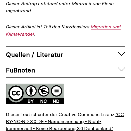
der
Dieser Beitrag entstand unter Mitarbeit von Elene
Fußnote
Ingenbrand.
Dieser Artikel ist Teil des Kurzdossiers
Interner
Migration und
Klimawandel
.
Link:
auf
Quellen / Literatur
Fussnoten
auf
Fußnoten
Lizenz
Dieser Text ist unter der Creative Commons Lizenz
"CC
BY-NC-ND 3.0 DE - Namensnennung - Nicht-
kommerziell - Keine Bearbeitung 3.0 Deutschland"