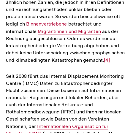
ähnlich hohen Zahlen, die jedoch in ihren Definitionen
Auflösung
und Berechnungsmethoden unklar blieben oder
der
problematisch waren. So wurden beispielsweise oft
Fußnote
lediglich
Interner
Binnenvertriebene
betrachtet und
internationale
Link:
Interner
Migrantinnen und Migranten
aus der
Rechnung ausgeschlossen. Oder es wurde nur auf
Link:
katastrophenbedingte Vertreibung abgehoben und
dabei keine Unterscheidung zwischen geophysischen
und klimabedingten Katastrophen gemacht.
Zur
[4]
Auflösung
der
Seit 2008 führt das Internal Displacement Monitoring
Fußnote
Centre (IDMC) Daten zu katastrophenbedingter
Flucht zusammen. Diese basieren auf Informationen
nationaler Regierungen und lokaler Behörden, aber
auch der Internationalen Rotkreuz- und
Rothalbmondbewegung (IFRC) und ihren nationalen
Gesellschaften sowie Daten von den Vereinten
Nationen, der
Interner
Internationalen Organisation für