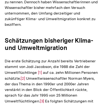
zu nennen. Dennoch haben Wissenschaftlerinnen und
Wissenschaftler bisher mehrfach den Versuch
unternommen, den Umfang derzeitiger und
zukünftiger Klima- und Umweltmigration konkret zu
beziffern.
Schätzungen bisheriger Klima-
und Umweltmigration
Die erste Schätzung zur Anzahl bereits Vertriebener
stammt von Jodi Jacobson, die 1988 die Zahl der
Umweltflüchtlinge
Zur
[1]
auf ca. zehn Millionen Personen
schätzte.
Zur
[2]
Umweltwissenschaftler Norman Myers,
Auflösung
der das Thema in den 1990er und 2000er Jahren
Auflösung
der
verstärkt in den Blick der Öffentlichkeit rückte,
der
Fußnote
sprach für das Jahr 1995 von 25 Millionen
Fußnote
Umweltflüchtlingen.
Zur
[3]
Es folgten Schätzungen mit