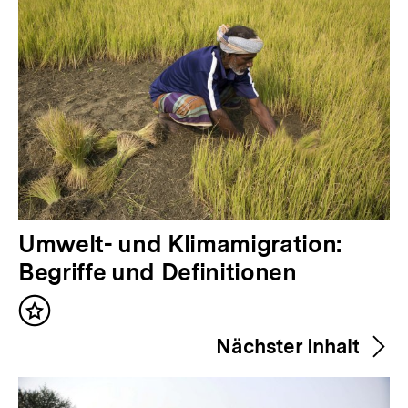
V
Umwelt- und Klimamigration:
o
Begriffe und Definitionen
r
Inhalt
h
merken
Nächster Inhalt
e
r