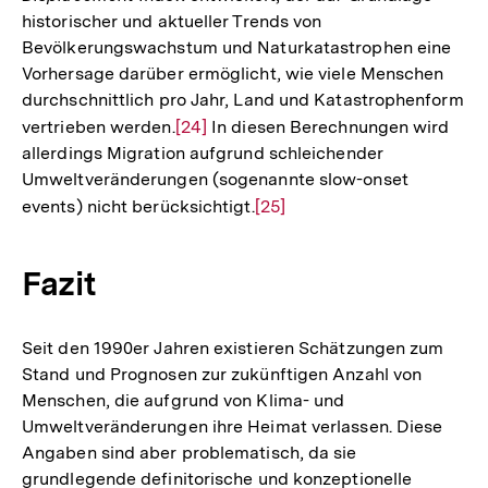
historischer und aktueller Trends von
Fußnote
Bevölkerungswachstum und Naturkatastrophen eine
Vorhersage darüber ermöglicht, wie viele Menschen
durchschnittlich pro Jahr, Land und Katastrophenform
vertrieben werden.
Zur
[24]
In diesen Berechnungen wird
allerdings Migration aufgrund schleichender
Auflösung
Umweltveränderungen (sogenannte slow-onset
der
events) nicht berücksichtigt.
Zur
[25]
Fußnote
Auflösung
der
Fazit
Fußnote
Seit den 1990er Jahren existieren Schätzungen zum
Stand und Prognosen zur zukünftigen Anzahl von
Menschen, die aufgrund von Klima- und
Umweltveränderungen ihre Heimat verlassen. Diese
Angaben sind aber problematisch, da sie
grundlegende definitorische und konzeptionelle