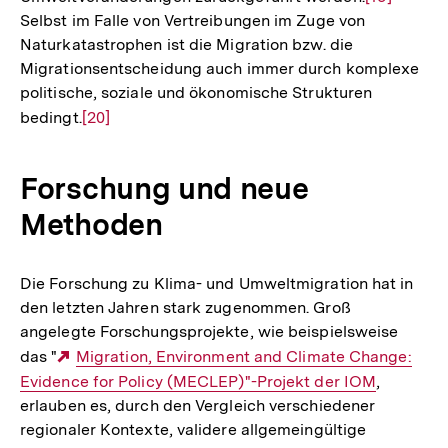
Selbst im Falle von Vertreibungen im Zuge von
Auflösung
Naturkatastrophen ist die Migration bzw. die
der
Migrationsentscheidung auch immer durch komplexe
Fußnote
politische, soziale und ökonomische Strukturen
bedingt.
Zur
[20]
Auflösung
der
Forschung und neue
Fußnote
Methoden
Die Forschung zu Klima- und Umweltmigration hat in
den letzten Jahren stark zugenommen. Groß
angelegte Forschungsprojekte, wie beispielsweise
das "
Externer
Migration, Environment and Climate Change:
Evidence for Policy (MECLEP)"-Projekt der IOM
Link:
,
erlauben es, durch den Vergleich verschiedener
regionaler Kontexte, validere allgemeingültige