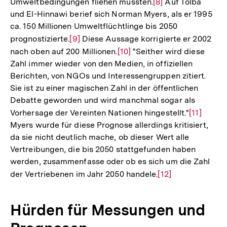
Umweltbedingungen fliehen müssten.
Zur
[8]
Auf Tolba
der
und El-Hinnawi berief sich Norman Myers, als er 1995
Auflösung
Fußnote
ca. 150 Millionen Umweltflüchtlinge bis 2050
der
prognostizierte.
Zur
[9]
Diese Aussage korrigierte er 2002
Fußnote
nach oben auf 200 Millionen.
Auflösung
Zur
[10]
"Seither wird diese
Zahl immer wieder von den Medien, in offiziellen
der
Auflösung
Berichten, von NGOs und Interessengruppen zitiert.
Fußnote
der
Sie ist zu einer magischen Zahl in der öffentlichen
Fußnote
Debatte geworden und wird manchmal sogar als
Vorhersage der Vereinten Nationen hingestellt."
Zur
[11]
Myers wurde für diese Prognose allerdings kritisiert,
Auflösun
da sie nicht deutlich mache, ob dieser Wert alle
der
Vertreibungen, die bis 2050 stattgefunden haben
Fußnote
werden, zusammenfasse oder ob es sich um die Zahl
der Vertriebenen im Jahr 2050 handele.
Zur
[12]
Auflösung
der
Hürden für Messungen und
Fußnote