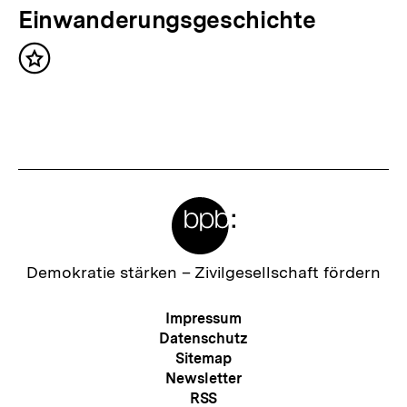
t
c
Einwanderungsgeschichte
:
h
Inhalt
s
merken
t
e
r
I
Meta-
n
Links
h
a
Zur
Demokratie stärken –
Zivilgesellschaft fördern
Startseite
l
der
Meta-
Impressum
t
bpb
Navigation
Datenschutz
:
Sitemap
Newsletter
RSS