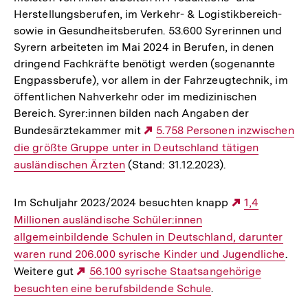
Herstellungsberufen, im Verkehr- & Logistikbereich-
sowie in Gesundheitsberufen. 53.600 Syrerinnen und
Syrern arbeiteten im Mai 2024 in Berufen, in denen
dringend Fachkräfte benötigt werden (sogenannte
Engpassberufe), vor allem in der Fahrzeugtechnik, im
öffentlichen Nahverkehr oder im medizinischen
Bereich. Syrer:innen bilden nach Angaben der
Bundesärztekammer mit
Externer
5.758 Personen inzwischen
die größte Gruppe unter in Deutschland tätigen
Link:
ausländischen Ärzten
(Stand: 31.12.2023).
Im Schuljahr 2023/2024 besuchten knapp
Externer
1,4
Millionen ausländische Schüler:innen
Link:
allgemeinbildende Schulen in Deutschland, darunter
waren rund 206.000 syrische Kinder und Jugendliche
.
Weitere gut
Externer
56.100 syrische Staatsangehörige
besuchten eine berufsbildende Schule
Link:
.