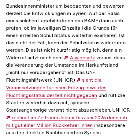
Bundesinnenministerium beobachten und bewerten
derzeit die Entwicklungen in Syrien. Auf der Basis
eines solchen Lagebilds kann das BAMF dann auch
prüfen, ob im jeweiligen Einzelfall die Gründe für
einen erteilten Schutzstatus weiterhin existieren. Ist
das nicht der Fall, kann der Schutzstatus widerrufen
werden. Dies ist nicht kurzfristig möglich, denn ein
Widerruf setzt nach dem
Externer
Asylgesetz
voraus, dass
die Veränderung der Umstände im Herkunftsland
Link:
„nicht nur vorübergehend“ ist. Das UN-
Flüchtlingshilfswerk (UNHCR)
Externer
sieht die
Voraussetzungen für einen Entzug etwa des
Link:
Flüchtlingsstatus derzeit nicht gegeben
und ruft die
Staaten weiterhin dazu auf, syrische
Staatsangehörige vorerst nicht abzuschieben. UNHCR
Externer
rechnet im Zeitraum Januar bis Juni 2025 dennoch
mit gut einer Million Rückkehrer:innen
Link:
insbesondere
aus den direkten Nachbarländern Syriens.