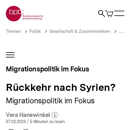
Direkt
Zur Startseite der bpb
zum
0
Artikel
Sho
Seiteninhalt
im
Naviga
Suche
springen
War
öffne
öffnen
öff
Pfadnavigation
Rückkehr
Brotkrümelnavigation
Themen
Politik
Gesellschaft & Zusammenleben
Migrat
nach
Syrien?
|
Migrationspolitik
INHALTSNAVIGATION
im
ÖFFNEN
Fokus
Migrationspolitik im Fokus
|
bpb.de
Rückkehr nach Syrien?
Migrationspolitik im Fokus
Vera Hanewinkel
(Mehr zum Autor)
öffnen
07.02.2025
/ 5 Minuten zu lesen