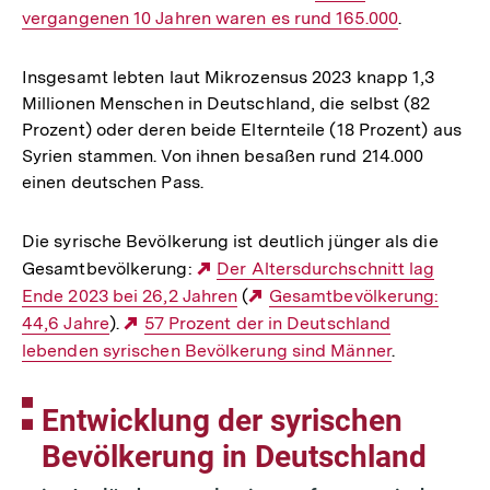
vergangenen 10 Jahren waren es rund 165.000
Link:
.
Insgesamt lebten laut Mikrozensus 2023 knapp 1,3
Millionen Menschen in Deutschland, die selbst (82
Prozent) oder deren beide Elternteile (18 Prozent) aus
Syrien stammen. Von ihnen besaßen rund 214.000
einen deutschen Pass.
Die syrische Bevölkerung ist deutlich jünger als die
Gesamtbevölkerung:
Externer
Der Altersdurchschnitt lag
Ende 2023 bei 26,2 Jahren
Link:
(
Externer
Gesamtbevölkerung:
44,6 Jahre
).
Externer
57 Prozent der in Deutschland
Link:
lebenden syrischen Bevölkerung sind Männer
Link:
.