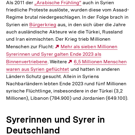
Als 2011 der
Interner
„Arabische Frühling“
auch in Syrien
friedliche Proteste auslöste, wurden diese vom Assad-
Link:
Regime brutal niedergeschlagen. In der Folge brach in
Syrien ein
Interner
Bürgerkrieg
aus, in den sich über die Jahre
auch ausländische Akteure wie die Türkei, Russland
Link:
und Iran einmischten. Der Krieg trieb Millionen
Menschen zur Flucht:
Externer
Mehr als sieben Millionen
Syrerinnen und Syrer galten Ende 2023 als
Link:
Binnenvertriebene
. Weitere
Externer
6,5 Millionen Menschen
waren aus Syrien geflüchtet
und hatten in anderen
Link:
Ländern Schutz gesucht. Allein in Syriens
Nachbarländern lebten Ende 2023 rund fünf Millionen
syrische Flüchtlinge, insbesondere in der Türkei (3,2
Millionen), Libanon (784.900) und Jordanien (649.100).
Syrerinnen und Syrer in
Deutschland