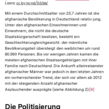
Lizenz:
cc by-nc-nd/3.0/de/
Link:
Mit einem Durchschnittsalter von 23,7 Jahren ist die
afghanische Bevölkerung in Deutschland relativ jung.
Unter den afghanischen Einwohnerinnen und
Einwohnern, die nicht die deutsche
Staatsbürgerschaft besitzen, besteht ein
Geschlechterungleichgewicht: der männliche
Bevölkerungsteil übersteigt den weiblichen um rund
80.390 Personen. Bis vor wenigen Jahren kamen die
meisten afghanischen Staatsangehörigen mit ihrer
Familie nach Deutschland. Die Ankunft alleinreisender
afghanischer Männer war jedoch in den letzten Jahren
ein vorherrschender Trend, der sich vor allem ab 2012
mit der steigenden Anzahl afghanischer
Asylsuchender ausprägte (siehe Abbildung 2).
Zur
[9]
Auflösung
der
Die Politisierung
Fußnote