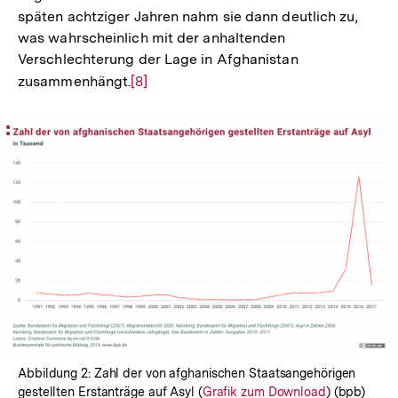
späten achtziger Jahren nahm sie dann deutlich zu,
was wahrscheinlich mit der anhaltenden
Verschlechterung der Lage in Afghanistan
zusammenhängt.
Zur
[8]
Auflösung
der
Fußnote
In
Lightbox
öffnen
Abbildung 2: Zahl der von afghanischen Staatsangehörigen
gestellten Erstanträge auf Asyl (
Interner
Grafik zum Download
) (bpb)