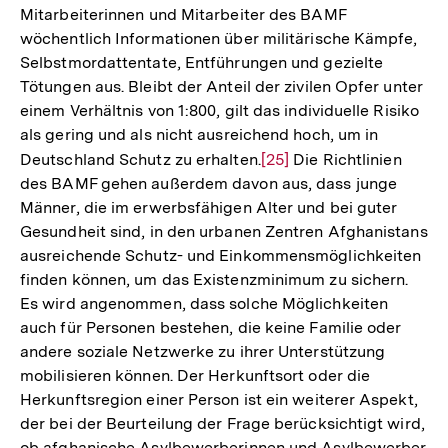
Mitarbeiterinnen und Mitarbeiter des BAMF
wöchentlich Informationen über militärische Kämpfe,
Selbstmordattentate, Entführungen und gezielte
Tötungen aus. Bleibt der Anteil der zivilen Opfer unter
einem Verhältnis von 1:800, gilt das individuelle Risiko
als gering und als nicht ausreichend hoch, um in
Deutschland Schutz zu erhalten.
Zur
[25]
Die Richtlinien
des BAMF gehen außerdem davon aus, dass junge
Auflösung
Männer, die im erwerbsfähigen Alter und bei guter
der
Gesundheit sind, in den urbanen Zentren Afghanistans
Fußnote
ausreichende Schutz- und Einkommensmöglichkeiten
finden können, um das Existenzminimum zu sichern.
Es wird angenommen, dass solche Möglichkeiten
auch für Personen bestehen, die keine Familie oder
andere soziale Netzwerke zu ihrer Unterstützung
mobilisieren können. Der Herkunftsort oder die
Herkunftsregion einer Person ist ein weiterer Aspekt,
der bei der Beurteilung der Frage berücksichtigt wird,
ob afghanische Asylbewerberinnen und Asylbewerber