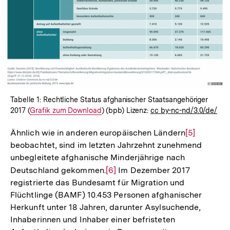
In
Lightbox
öffnen
Tabelle 1: Rechtliche Status afghanischer Staatsangehöriger
2017 (
Interner
Grafik zum Download
) (bpb) Lizenz:
cc by-nc-nd/3.0/de/
Link:
Ähnlich wie in anderen europäischen Ländern
Zur
[5]
beobachtet, sind im letzten Jahrzehnt zunehmend
Auflösung
unbegleitete afghanische Minderjährige nach
der
Deutschland gekommen.
Zur
[6]
Im Dezember 2017
Fußnote
registrierte das Bundesamt für Migration und
Auflösung
Flüchtlinge (BAMF) 10.453 Personen afghanischer
der
Herkunft unter 18 Jahren, darunter Asylsuchende,
Fußnote
Inhaberinnen und Inhaber einer befristeten