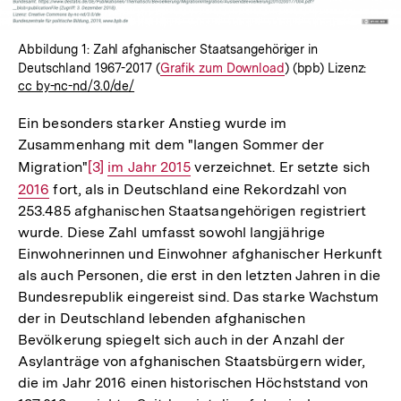
Abbildung 1: Zahl afghanischer Staatsangehöriger in
Deutschland 1967-2017 (
Interner
Grafik zum Download
) (bpb) Lizenz:
cc by-nc-nd/3.0/de/
Link:
Ein besonders starker Anstieg wurde im
Zusammenhang mit dem "langen Sommer der
Migration"
Zur
[3]
Interner
im Jahr 2015
verzeichnet. Er setzte sich
Inte
2016
fort, als in Deutschland eine Rekordzahl von
Auflösung
Link:
Link
253.485 afghanischen Staatsangehörigen registriert
der
wurde. Diese Zahl umfasst sowohl langjährige
Fußnote
Einwohnerinnen und Einwohner afghanischer Herkunft
als auch Personen, die erst in den letzten Jahren in die
Bundesrepublik eingereist sind. Das starke Wachstum
der in Deutschland lebenden afghanischen
Bevölkerung spiegelt sich auch in der Anzahl der
Asylanträge von afghanischen Staatsbürgern wider,
die im Jahr 2016 einen historischen Höchststand von