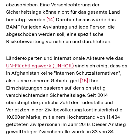
abzuschieben. Eine Verschlechterung der
Sicherheitslage könne nicht für das gesamte Land
bestätigt werden.
Zur
[14]
Darüber hinaus würde das
BAMF für jeden Asylantrag und jede Person, die
Auflösung
abgeschoben werden soll, eine spezifische
der
Risikobewertung vornehmen und durchführen.
Fußnote
Länderexperten und internationale Akteure wie das
Inter
UN-Flüchtlingswerk (UNHCR)
sind sich einig, dass es
Link:
in Afghanistan keine "internen Schutzalternativen",
also keine sicheren Gebiete gibt.
Zur
[15]
Ihre
Einschätzungen basieren auf der sich stetig
Auflösung
verschlechternden Sicherheitslage. Seit 2014
der
übersteigt die jährliche Zahl der Todesfälle und
Fußnote
Verletzten in der Zivilbevölkerung kontinuierlich die
10.000er Marke, mit einem Höchststand von 11.434
getöteten Zivilpersonen im Jahr 2016. Dieser Anstieg
gewalttätiger Zwischenfälle wurde in 33 von 34