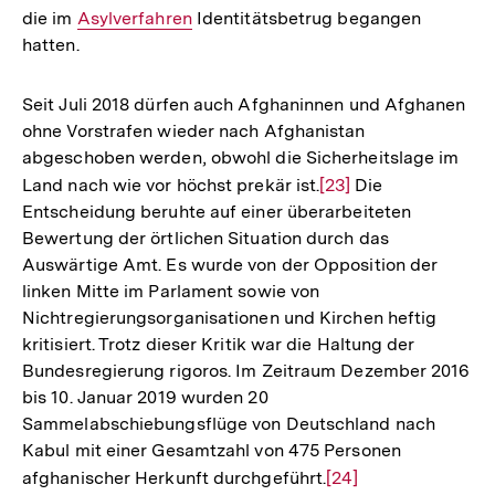
die im
Interner
Asylverfahren
Identitätsbetrug begangen
hatten.
Link:
Seit Juli 2018 dürfen auch Afghaninnen und Afghanen
ohne Vorstrafen wieder nach Afghanistan
abgeschoben werden, obwohl die Sicherheitslage im
Land nach wie vor höchst prekär ist.
Zur
[23]
Die
Entscheidung beruhte auf einer überarbeiteten
Auflösung
Bewertung der örtlichen Situation durch das
der
Auswärtige Amt. Es wurde von der Opposition der
Fußnote
linken Mitte im Parlament sowie von
Nichtregierungsorganisationen und Kirchen heftig
kritisiert. Trotz dieser Kritik war die Haltung der
Bundesregierung rigoros. Im Zeitraum Dezember 2016
bis 10. Januar 2019 wurden 20
Sammelabschiebungsflüge von Deutschland nach
Kabul mit einer Gesamtzahl von 475 Personen
afghanischer Herkunft durchgeführt.
Zur
[24]