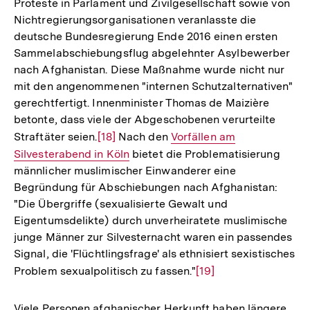
Proteste in Parlament und Zivilgesellschaft sowie von
Nichtregierungsorganisationen veranlasste die
deutsche Bundesregierung Ende 2016 einen ersten
Sammelabschiebungsflug abgelehnter Asylbewerber
nach Afghanistan. Diese Maßnahme wurde nicht nur
mit den angenommenen "internen Schutzalternativen"
gerechtfertigt. Innenminister Thomas de Maizière
betonte, dass viele der Abgeschobenen verurteilte
Straftäter seien.
Zur
[18]
Nach den
Interner
Vorfällen am
Silvesterabend in Köln
Auflösung
bietet die Problematisierung
Link:
männlicher muslimischer Einwanderer eine
der
Begründung für Abschiebungen nach Afghanistan:
Fußnote
"Die Übergriffe (sexualisierte Gewalt und
Eigentumsdelikte) durch unverheiratete muslimische
junge Männer zur Silvesternacht waren ein passendes
Signal, die 'Flüchtlingsfrage' als ethnisiert sexistisches
Problem sexualpolitisch zu fassen."
Zur
[19]
Auflösung
der
Viele Personen afghanischer Herkunft haben längere