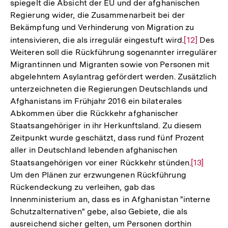
spiegelt die Absicht der EU und der afghanischen
Regierung wider, die Zusammenarbeit bei der
Bekämpfung und Verhinderung von Migration zu
intensivieren, die als irregulär eingestuft wird.
Zur
[12]
Des
Weiteren soll die Rückführung sogenannter irregulärer
Auflösung
Migrantinnen und Migranten sowie von Personen mit
der
abgelehntem Asylantrag gefördert werden. Zusätzlich
Fußnote
unterzeichneten die Regierungen Deutschlands und
Afghanistans im Frühjahr 2016 ein bilaterales
Abkommen über die Rückkehr afghanischer
Staatsangehöriger in ihr Herkunftsland. Zu diesem
Zeitpunkt wurde geschätzt, dass rund fünf Prozent
aller in Deutschland lebenden afghanischen
Staatsangehörigen vor einer Rückkehr stünden.
Zur
[13]
Um den Plänen zur erzwungenen Rückführung
Auflösun
Rückendeckung zu verleihen, gab das
der
Innenministerium an, dass es in Afghanistan "interne
Fußnote
Schutzalternativen" gebe, also Gebiete, die als
ausreichend sicher gelten, um Personen dorthin