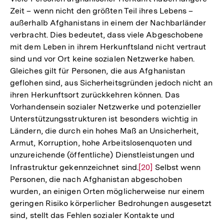
Fußnote
Zeit – wenn nicht den größten Teil ihres Lebens –
außerhalb Afghanistans in einem der Nachbarländer
verbracht. Dies bedeutet, dass viele Abgeschobene
mit dem Leben in ihrem Herkunftsland nicht vertraut
sind und vor Ort keine sozialen Netzwerke haben.
Gleiches gilt für Personen, die aus Afghanistan
geflohen sind, aus Sicherheitsgründen jedoch nicht an
ihren Herkunftsort zurückkehren können. Das
Vorhandensein sozialer Netzwerke und potenzieller
Unterstützungsstrukturen ist besonders wichtig in
Ländern, die durch ein hohes Maß an Unsicherheit,
Armut, Korruption, hohe Arbeitslosenquoten und
unzureichende (öffentliche) Dienstleistungen und
Infrastruktur gekennzeichnet sind.
Zur
[20]
Selbst wenn
Personen, die nach Afghanistan abgeschoben
Auflösung
wurden, an einigen Orten möglicherweise nur einem
der
geringen Risiko körperlicher Bedrohungen ausgesetzt
Fußnote
sind, stellt das Fehlen sozialer Kontakte und