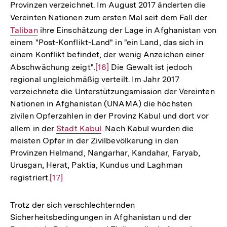
Provinzen verzeichnet. Im August 2017 änderten die
Vereinten Nationen zum ersten Mal seit dem Fall der
Inter
Taliban
ihre Einschätzung der Lage in Afghanistan von
Link:
einem "Post-Konflikt-Land" in "ein Land, das sich in
einem Konflikt befindet, der wenig Anzeichen einer
Abschwächung zeigt".
Zur
[16]
Die Gewalt ist jedoch
regional ungleichmäßig verteilt. Im Jahr 2017
Auflösung
verzeichnete die Unterstützungsmission der Vereinten
der
Nationen in Afghanistan (UNAMA) die höchsten
Fußnote
zivilen Opferzahlen in der Provinz Kabul und dort vor
allem in der
Interner
Stadt Kabul
. Nach Kabul wurden die
meisten Opfer in der Zivilbevölkerung in den
Link:
Provinzen Helmand, Nangarhar, Kandahar, Faryab,
Urusgan, Herat, Paktia, Kundus und Laghman
registriert.
Zur
[17]
Auflösung
der
Trotz der sich verschlechternden
Fußnote
Sicherheitsbedingungen in Afghanistan und der