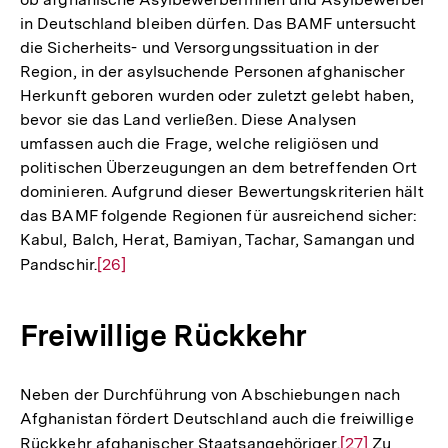
in Deutschland bleiben dürfen. Das BAMF untersucht
die Sicherheits- und Versorgungssituation in der
Region, in der asylsuchende Personen afghanischer
Herkunft geboren wurden oder zuletzt gelebt haben,
bevor sie das Land verließen. Diese Analysen
umfassen auch die Frage, welche religiösen und
politischen Überzeugungen an dem betreffenden Ort
dominieren. Aufgrund dieser Bewertungskriterien hält
das BAMF folgende Regionen für ausreichend sicher:
Kabul, Balch, Herat, Bamiyan, Tachar, Samangan und
Pandschir.
Zur
[26]
Auflösung
der
Freiwillige Rückkehr
Fußnote
Neben der Durchführung von Abschiebungen nach
Afghanistan fördert Deutschland auch die freiwillige
Rückkehr afghanischer Staatsangehöriger.
Zur
[27]
Zu