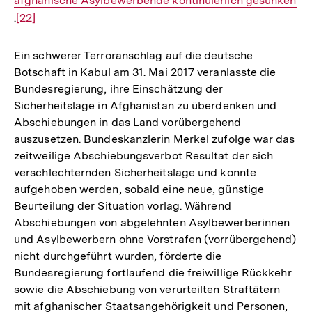
afghanische Asylbewerbende kontinuierlich gesunken
Link:
.
Zur
[22]
Auflösung
der
Ein schwerer Terroranschlag auf die deutsche
Fußnote
Botschaft in Kabul am 31. Mai 2017 veranlasste die
Bundesregierung, ihre Einschätzung der
Sicherheitslage in Afghanistan zu überdenken und
Abschiebungen in das Land vorübergehend
auszusetzen. Bundeskanzlerin Merkel zufolge war das
zeitweilige Abschiebungsverbot Resultat der sich
verschlechternden Sicherheitslage und konnte
aufgehoben werden, sobald eine neue, günstige
Beurteilung der Situation vorlag. Während
Abschiebungen von abgelehnten Asylbewerberinnen
und Asylbewerbern ohne Vorstrafen (vorrübergehend)
nicht durchgeführt wurden, förderte die
Bundesregierung fortlaufend die freiwillige Rückkehr
sowie die Abschiebung von verurteilten Straftätern
mit afghanischer Staatsangehörigkeit und Personen,