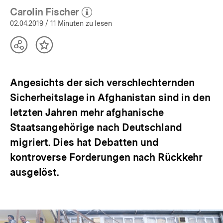
Carolin Fischer
(Mehr zum Autor)
öffnen
02.04.2019
/ 11 Minuten zu lesen
Teilen
Inhalt
Optionen
merken
anzeigen
Angesichts der sich verschlechternden
Sicherheitslage in Afghanistan sind in den
letzten Jahren mehr afghanische
Staatsangehörige nach Deutschland
migriert. Dies hat Debatten und
kontroverse Forderungen nach Rückkehr
ausgelöst.