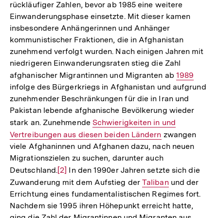
rückläufiger Zahlen, bevor ab 1985 eine weitere
Einwanderungsphase einsetzte. Mit dieser kamen
insbesondere Anhängerinnen und Anhänger
kommunistischer Fraktionen, die in Afghanistan
zunehmend verfolgt wurden. Nach einigen Jahren mit
niedrigeren Einwanderungsraten stieg die Zahl
afghanischer Migrantinnen und Migranten ab
Interner
1989
infolge des Bürgerkriegs in Afghanistan und aufgrund
Link:
zunehmender Beschränkungen für die in Iran und
Pakistan lebende afghanische Bevölkerung wieder
stark an. Zunehmende
Interner
Schwierigkeiten in und
Vertreibungen aus diesen beiden Ländern
Link:
zwangen
viele Afghaninnen und Afghanen dazu, nach neuen
Migrationszielen zu suchen, darunter auch
Deutschland.
Zur
[2]
In den 1990er Jahren setzte sich die
Zuwanderung mit dem Aufstieg der
Auflösung
Interner
Taliban
und der
Errichtung eines fundamentalistischen Regimes fort.
der
Link:
Nachdem sie 1995 ihren Höhepunkt erreicht hatte,
Fußnote
ging die Zahl der Migrantinnen und Migranten aus