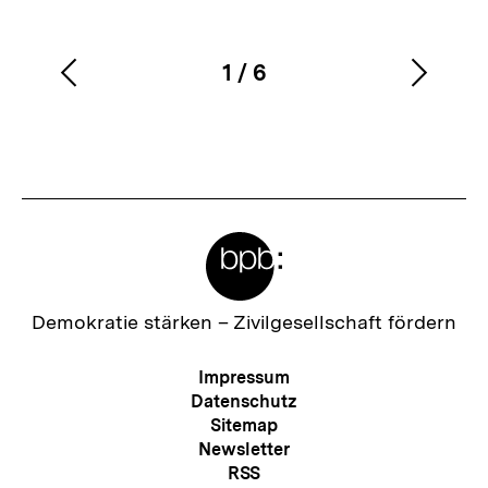
1
/
6
Vorherigen
Nächs
Karussellinhalt
von
Inhalt
Inhalt
anzeigen
anzei
Meta-
Links
Zur
Demokratie stärken –
Zivilgesellschaft fördern
Startseite
der
Meta-
Impressum
bpb
Navigation
Datenschutz
Sitemap
Newsletter
RSS