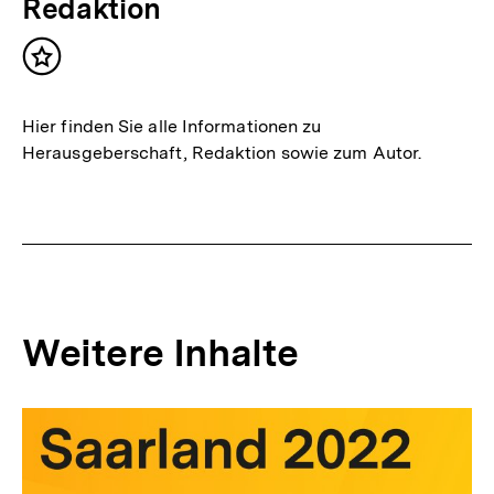
Redaktion
Inhalt
merken
Hier finden Sie alle Informationen zu
Herausgeberschaft, Redaktion sowie zum Autor.
Weitere Inhalte
Inhaltskarousell
Inhaltskarussell
für
überspringen
weitere
Inhalte