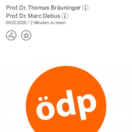
Prof. Dr. Thomas Bräuninger
(Mehr zum Autor)
öffnen
Prof. Dr. Marc Debus
(Mehr zum Autor)
öffnen
09.02.2026
/ 2 Minuten zu lesen
Teilen
Inhalt
Optionen
merken
anzeigen
In
Lightbox
öffnen