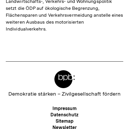
Landwirtschafts-, Verkehrs- und Wohnungspolitik
setzt die ÖDP auf ökologische Begrenzung,
Flächensparen und Verkehrsvermeidung anstelle eines
weiteren Ausbaus des motorisierten
Individualverkehrs.
Fussnoten
Meta-
Links
Zur
Demokratie stärken –
Zivilgesellschaft fördern
Startseite
der
Meta-
Impressum
bpb
Navigation
Datenschutz
Sitemap
Newsletter