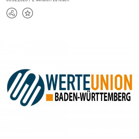
öffnen
Teilen
Inhalt
Optionen
merken
anzeigen
In
Lightbox
öffnen