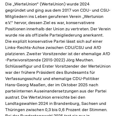
Die „WerteUnion“ (WerteUnion) wurde 2024
gegründet und ging aus dem 2017 von CDU- und CSU-
Mitgliedern ins Leben gerufenen Verein „Wertunion
e.V.“ hervor, dessen Ziel es war, konservativere
Positionen innerhalb der Union zu vertreten. Der Verein
wurde nie als offizielle Parteigliederung anerkannt.
Die explizit konservative Partei lässt sich auf einer
Links-Rechts-Achse zwischen CDU/CSU und AfD
platzieren. Zweiter Vorsitzender ist der ehemalige AfD
-Parteivorsitzende (2015-2022) Jörg Meuthen.
Schlüsselfigur und Erster Vorsitzender der WerteUnion
war der frühere Präsident des Bundesamts für
Verfassungsschutz und ehemalige CDU-Politiker
Hans-Georg Maaßen, der im Oktober 2025 nach
parteiinternen Auseinandersetzungen aus der Partei
austrat. Die WerteUnion erreichte bei den
Landtagswahlen 2024 in Brandenburg, Sachsen und
Thüringen zwischen 0,3 bis 0,6 Prozent der Stimmen.
Bei der Bundestagswahl 2025 trat sie nur in