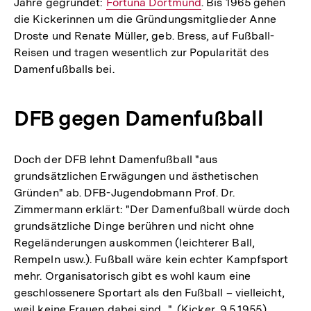
Jahre gegründet:
Interner
Fortuna Dortmund
. Bis 1965 gehen
die Kickerinnen um die Gründungsmitglieder Anne
Link:
Droste und Renate Müller, geb. Bress, auf Fußball-
Reisen und tragen wesentlich zur Popularität des
Damenfußballs bei.
DFB gegen Damenfußball
Doch der DFB lehnt Damenfußball "aus
grundsätzlichen Erwägungen und ästhetischen
Gründen" ab. DFB-Jugendobmann Prof. Dr.
Zimmermann erklärt: "Der Damenfußball würde doch
grundsätzliche Dinge berühren und nicht ohne
Regeländerungen auskommen (leichterer Ball,
Rempeln usw.). Fußball wäre kein echter Kampfsport
mehr. Organisatorisch gibt es wohl kaum eine
geschlossenere Sportart als den Fußball – vielleicht,
weil keine Frauen dabei sind...". (Kicker, 9.5.1955)