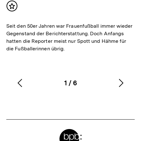
Inhalt
merken
Seit den 50er Jahren war Frauenfußball immer wieder
Gegenstand der Berichterstattung. Doch Anfangs
hatten die Reporter meist nur Spott und Hähme für
die Fußballerinnen übrig.
1
/
6
Vorherigen
Nächs
Karussellinhalt
von
Inhalt
Inhalt
anzeigen
anzei
Meta-