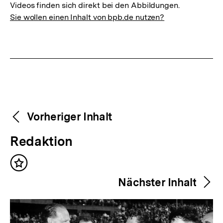
Videos finden sich direkt bei den Abbildungen.
Sie wollen einen Inhalt von bpb.de nutzen?
Weitere
Content-
Vorheriger Inhalt
Navigation
Inhalte
V
Redaktion
o
Inhalt
r
merken
Nächster Inhalt
h
e
r