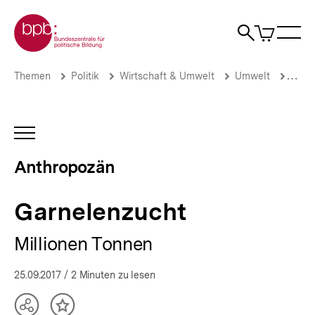
Direkt
Zur Startseite der bpb
zum
0
Artikel
Sho
Seiteninhalt
im
Naviga
Suche
springen
War
öffne
öffnen
öff
Pfadnavigation
Garnelenzucht
Brotkrümelnavigation
Themen
Politik
Wirtschaft & Umwelt
Umwelt
Anth
|
Anthropozän
|
bpb.de
INHALTSNAVIGATION
ÖFFNEN
Anthropozän
Garnelenzucht
Millionen Tonnen
25.09.2017
/ 2 Minuten zu lesen
Teilen
Inhalt