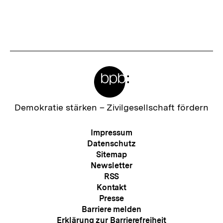
merken
:
h
s
t
e
Meta-
r
Links
I
n
Zur
Demokratie stärken –
Zivilgesellschaft fördern
Startseite
h
der
Meta-
Impressum
a
bpb
Navigation
Datenschutz
l
Sitemap
Newsletter
t
RSS
:
Kontakt
Presse
Barriere melden
Erklärung zur Barrierefreiheit