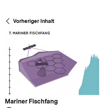
Weitere
Content-
Vorheriger Inhalt
Navigation
Inhalte
V
Mariner Fischfang