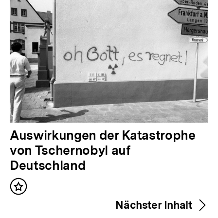
V
Auswirkungen der Katastrophe
o
von Tschernobyl auf
r
Deutschland
h
Inhalt
e
merken
Nächster Inhalt
r