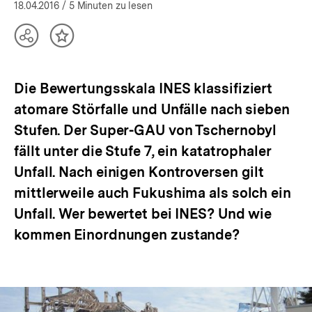
öffnen
18.04.2016
/ 5 Minuten zu lesen
Teilen
Inhalt
Optionen
merken
anzeigen
Die Bewertungsskala INES klassifiziert
atomare Störfalle und Unfälle nach sieben
Stufen. Der Super-GAU von Tschernobyl
fällt unter die Stufe 7, ein katatrophaler
Unfall. Nach einigen Kontroversen gilt
mittlerweile auch Fukushima als solch ein
Unfall. Wer bewertet bei INES? Und wie
kommen Einordnungen zustande?