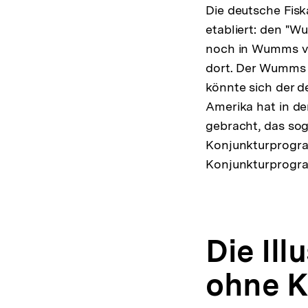
Die deutsche Fisk
etabliert: den "W
noch in Wumms v
dort. Der Wumms s
könnte sich der d
Amerika hat in d
gebracht, das sog
Konjunkturprogra
Konjunkturprogr
Die Il
ohne 