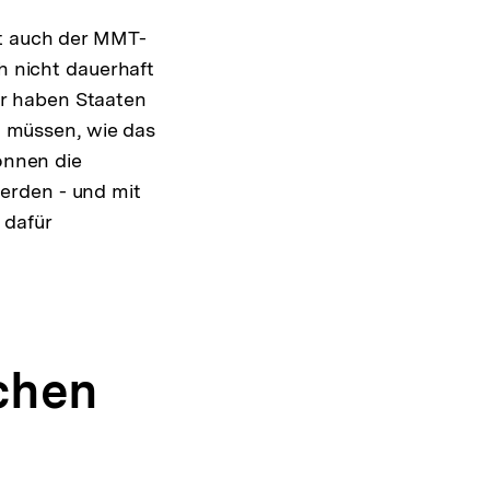
it auch der MMT-
ch nicht dauerhaft
r haben Staaten
en müssen, wie das
können die
erden - und mit
 dafür
chen