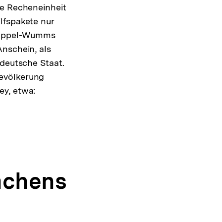
ue Recheneinheit
lfspakete nur
Doppel-Wumms
Anschein, als
 deutsche Staat.
Bevölkerung
ey, etwa:
achens