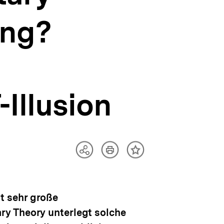
ung?
Illusion
Artikel
Teilen
Inhalt
drucken
Optionen
merken
anzeigen
t sehr große
ry Theory unterlegt solche