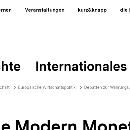
ernen
Veranstaltungen
kurz&knapp
die
hte
Internationales
ion
chaft
Europäische Wirtschaftspolitik
Debatten zur Währungs
e
ie Modern Mone