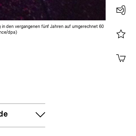
Konta
ng in den vergangenen fünf Jahren auf umgerechnet 60
0
ance/dpa)
Merklist
ansehen
0
Artik
im
Shop-
Warenko
ansehen
de