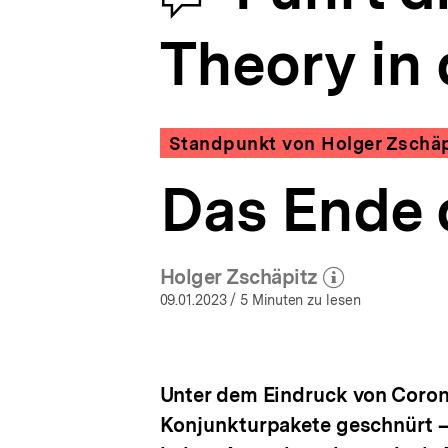
Modern
a
Monetary
t
Theory in
Theory
i
in
o
die
n
Überschuldung?
|
Standpunkt von Holger Zschäp
bpb.de
Das Ende 
Holger Zschäpitz
(Mehr zum Autor)
öffnen
09.01.2023
/ 5 Minuten zu lesen
Unter dem Eindruck von Coron
Konjunkturpakete geschnürt –