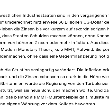
westlichen Industriestaaten sind in den vergangenen
uf umgerechnet mittlerweile 60 Billionen US-Dollar ge
ieben die Zinsen bis vor kurzem auf rekordniedrigen 
ion, dass Staaten Schulden machen können, ohne Kons
orm von höheren Zinsen oder mehr Inflation. Aus die
 Modern Monetary Theory, kurz MMT, Aufwind. Sie pos
ldenmachen, ohne dass eine Gegenfinanzierung nötig 
 die Situation schlagartig verändert. Die Inflation erl
ck und die Zinsen schossen so stark in die Höhe wie 
oßbritannien wurde die Regierung von den Turbulenze
stürzt, weil sie neue Schulden machen wollte. Und d
n, das bislang als MMT-Musterbeispiel galt, musste m
eine eigene Währung vor dem Kollaps bewahren.