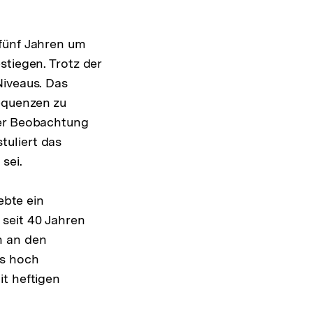
 fünf Jahren um
stiegen. Trotz der
Niveaus. Das
equenzen zu
ser Beobachtung
tuliert das
sei.
ebte ein
seit 40 Jahren
n an den
as hoch
it heftigen