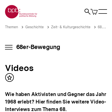
Direkt
Zur Startseite der bpb
zum
0
Artikel
Sho
Seiteninhalt
im
Naviga
Suche
springen
War
öffne
öffnen
öff
Pfadnavigation
Videos
Brotkrümelnavigation
Themen
Geschichte
Zeit- & Kulturgeschichte
68er-Bewegung
|
Die
68er-
Bewegung
68er-Bewegung
INHALTSNAVIGATION
|
ÖFFNEN
bpb.de
Videos
Inhalt
merken
Wie haben Aktivisten und Gegner das Jahr
1968 erlebt? Hier finden Sie weitere Video-
Interviews zum Thema 68.