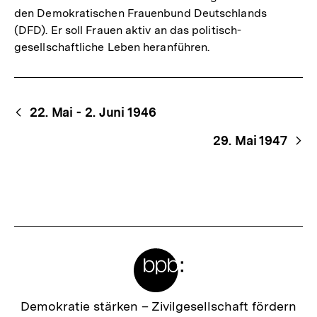
den Demokratischen Frauenbund Deutschlands
(DFD). Er soll Frauen aktiv an das politisch-
gesellschaftliche Leben heranführen.
Begriffsnavigation
Content-
22. Mai - 2. Juni 1946
Navigation
29. Mai 1947
Meta-
Links
Zur
Demokratie stärken –
Zivilgesellschaft fördern