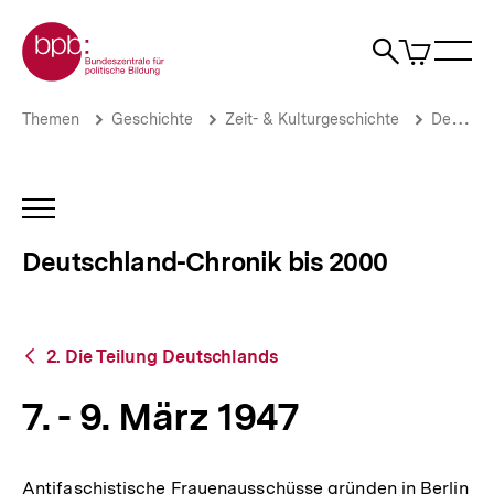
Direkt
Zur Startseite der bpb
zum
0
Artikel
Sho
Seiteninhalt
im
Naviga
Suche
springen
War
öffne
öffnen
öff
Pfadnavigation
7.
Brotkrümelnavigation
Themen
Geschichte
Zeit- & Kulturgeschichte
Deutschland-Chronik bis 2000
-
9.
März
1947
INHALTSNAVIGATION
|
ÖFFNEN
Deutschland-
Deutschland-Chronik bis 2000
Chronik
bis
2000
|
Zurück
bpb.de
2. Die Teilung Deutschlands
zur
Übersicht
7. - 9. März 1947
Antifaschistische Frauenausschüsse gründen in Berlin