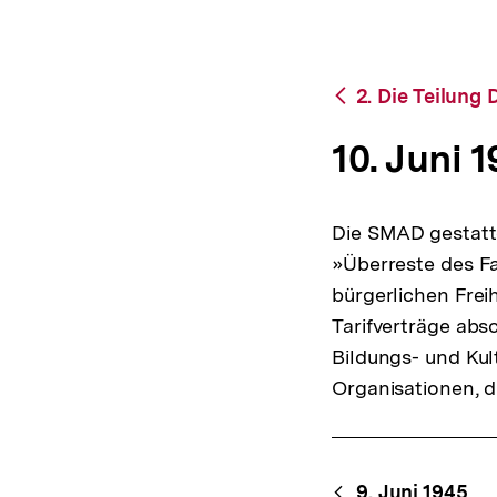
bpb.de
a
t
i
o
Zurück
2. Die Teilung
n
zur
Übersicht
10. Juni 
Die SMAD gestatte
»Überreste des F
bürgerlichen Frei
Tarifverträge abs
Bildungs- und Kult
Organisationen, d
Content-
9. Juni 1945