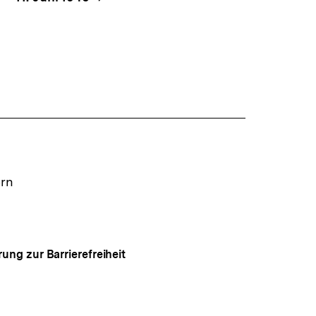
ern
rung zur Barrierefreiheit
Auf
gen