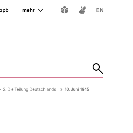
Inhalte
Inhalte
Inhalte
 bpb
mehr
ein oder ausklappen
in
in
in
leichter
Gebärdenspr
Englisch
Sprache
Suche
öffnen
2. Die Teilung Deutschlands
10. Juni 1945