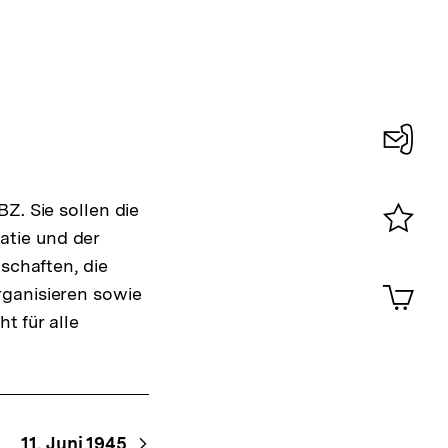
Konta
0
Z. Sie sollen die
atie und der
Merklist
schaften, die
ansehen
0
Artik
rganisieren sowie
im
t für alle
Shop-
Warenko
ansehen
11. Juni 1945