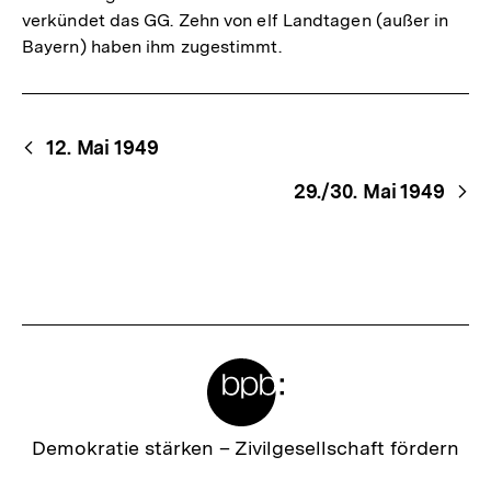
verkündet das GG. Zehn von elf Landtagen (außer in
Bayern) haben ihm zugestimmt.
Begriffsnavigation
Content-
12. Mai 1949
Navigation
29./30. Mai 1949
Meta-
Links
Zur
Demokratie stärken –
Zivilgesellschaft fördern
Startseite