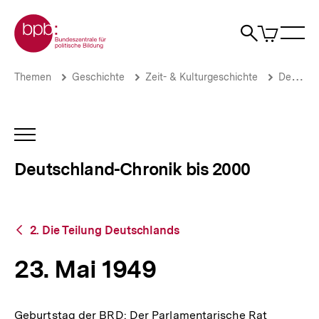
Direkt
Zur Startseite der bpb
zum
0
Artikel
Sho
Seiteninhalt
im
Naviga
Suche
springen
War
öffne
öffnen
öff
Pfadnavigation
23.
Brotkrümelnavigation
Themen
Geschichte
Zeit- & Kulturgeschichte
Deutschland-Chronik bis 2000
Mai
1949
|
Deutschland-
INHALTSNAVIGATION
Chronik
ÖFFNEN
bis
Deutschland-Chronik bis 2000
2000
|
bpb.de
Zurück
2. Die Teilung Deutschlands
zur
Übersicht
23. Mai 1949
Geburtstag der BRD: Der Parlamentarische Rat