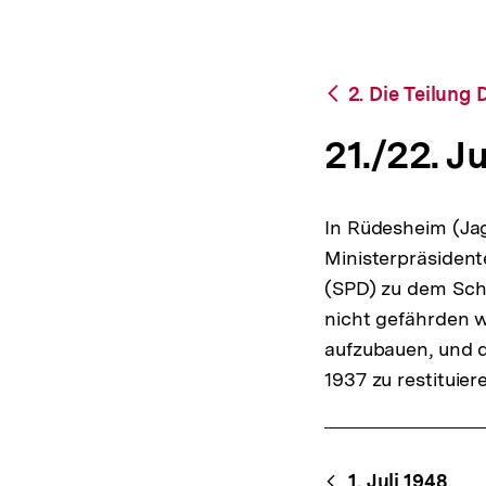
bpb.de
a
t
i
o
Zurück
2. Die Teilung
n
zur
Übersicht
21./22. J
In Rüdesheim (Ja
Ministerpräsident
(SPD) zu dem Schl
nicht gefährden w
aufzubauen, und 
1937 zu restituier
Content-
1. Juli 1948