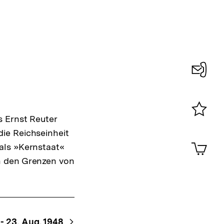
Konta
0
s Ernst Reuter
Merklist
ie Reichseinheit
ansehen
0
Artik
als »Kernstaat«
im
n den Grenzen von
Shop-
Warenko
ansehen
 - 23. Aug. 1948