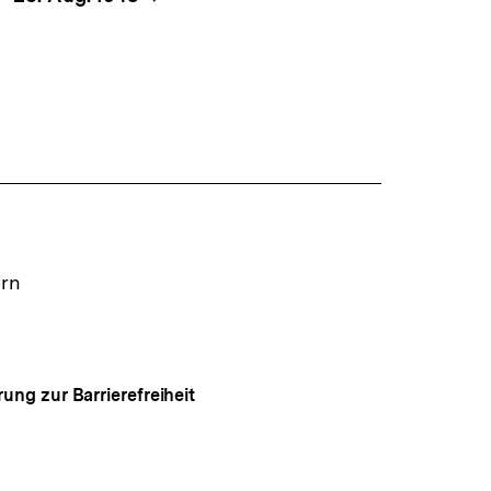
ern
rung zur Barrierefreiheit
Auf
gen