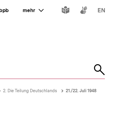
Inhalte
Inhalte
Inhalte
 bpb
mehr
ein oder ausklappen
in
in
in
leichter
Gebärdenspr
Englisch
Sprache
Suche
öffnen
2. Die Teilung Deutschlands
21./22. Juli 1948