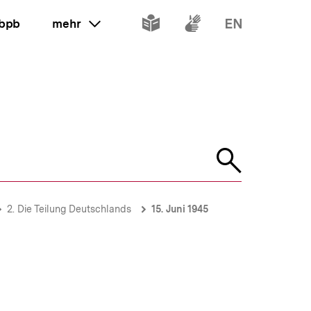
Inhalte
Inhalte
Inhalte
 bpb
mehr
ein oder ausklappen
in
in
in
leichter
Gebärdenspr
Englisch
Sprache
Suche
öffnen
2. Die Teilung Deutschlands
15. Juni 1945