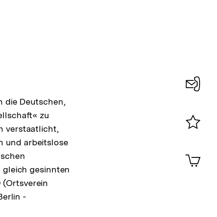
Konta
n die Deutschen,
0
llschaft« zu
 verstaatlicht,
Merklist
 und arbeitslose
ansehen
0
Artik
tschen
im
 gleich gesinnten
Shop-
 (Ortsverein
Warenko
ansehen
erlin -