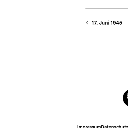
Content-
Begri
17. Juni 1945
Navigation
Meta-
Links
Impressum
Datenschut