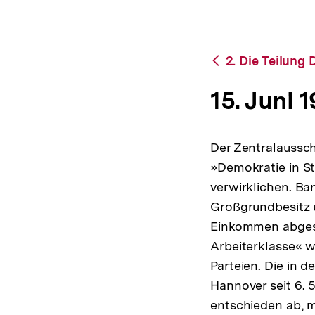
bpb.de
a
t
i
o
Zurück
2. Die Teilung
n
zur
Übersicht
15. Juni 
Der Zentralaussch
»Demokratie in St
verwirklichen. Ba
Großgrundbesitz 
Einkommen abgesc
Arbeiterklasse« w
Parteien. Die in
Hannover seit 6. 5
entschieden ab, m