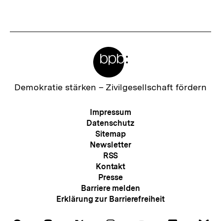
Meta-
Links
Zur
Demokratie stärken –
Zivilgesellschaft fördern
Startseite
der
Meta-
Impressum
bpb
Navigation
Datenschutz
Sitemap
Newsletter
RSS
Kontakt
Presse
Barriere melden
Erklärung zur Barrierefreiheit