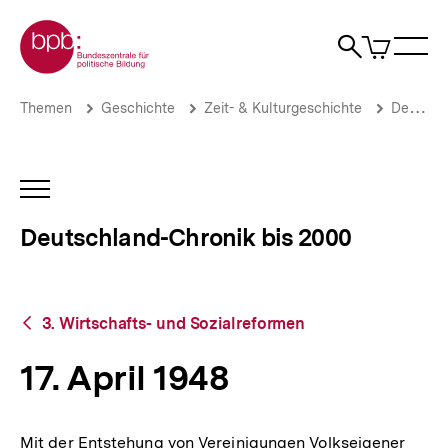
Direkt
Zur Startseite der bpb
zum
0
Artikel
Sho
Seiteninhalt
im
Naviga
Suche
springen
War
öffne
öffnen
öff
Pfadnavigation
17.
Brotkrümelnavigation
Themen
Geschichte
Zeit- & Kulturgeschichte
Deutschland-Chronik bis 2000
April
1948
|
Deutschland-
INHALTSNAVIGATION
Chronik
ÖFFNEN
bis
Deutschland-Chronik bis 2000
2000
|
bpb.de
Zurück
3. Wirtschafts- und Sozialreformen
zur
Übersicht
17. April 1948
Mit der Entstehung von Vereinigungen Volkseigener