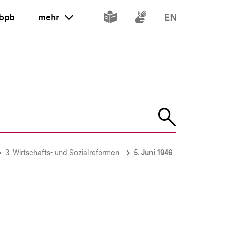
Inhalte
Inhalte
Inhalte
 bpb
mehr
ein oder ausklappen
in
in
in
leichter
Gebärdenspr
Englisch
Sprache
Suche
öffnen
3. Wirtschafts- und Sozialreformen
5. Juni 1946