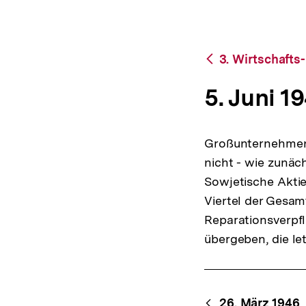
bpb.de
a
t
i
o
Zurück
3. Wirtschafts
n
zur
Übersicht
5. Juni 1
Großunternehmen w
nicht - wie zunäc
Sowjetische Aktie
Viertel der Gesam
Reparationsverpf
übergeben, die let
Content-
26. März 1946