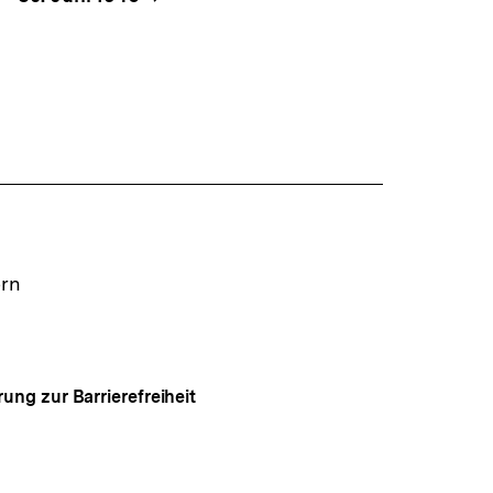
ern
rung zur Barrierefreiheit
Auf
gen