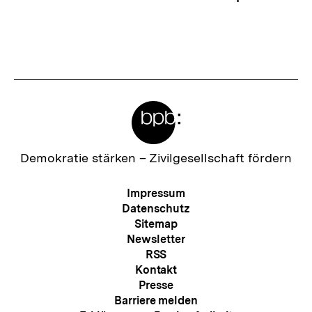
Meta-
Links
Zur
Demokratie stärken –
Zivilgesellschaft fördern
Startseite
der
Meta-
Impressum
bpb
Navigation
Datenschutz
Sitemap
Newsletter
RSS
Kontakt
Presse
Barriere melden