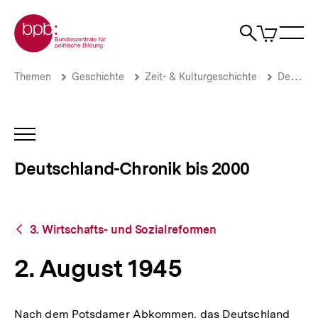
Direkt
Zur Startseite der bpb
zum
0
Artikel
Sho
Seiteninhalt
im
Naviga
Suche
springen
War
öffne
öffnen
öff
Pfadnavigation
2.
Brotkrümelnavigation
Themen
Geschichte
Zeit- & Kulturgeschichte
Deutschland-Chronik bis 2000
August
1945
|
Deutschland-
INHALTSNAVIGATION
Chronik
ÖFFNEN
bis
Deutschland-Chronik bis 2000
2000
|
bpb.de
Zurück
3. Wirtschafts- und Sozialreformen
zur
Übersicht
2. August 1945
Nach dem Potsdamer Abkommen, das Deutschland