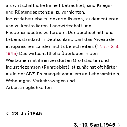
als wirtschaftliche Einheit betrachtet, sind Kriegs-
und Rüstungspotenzial zu vernichten,
Industriebetriebe zu dekartellisieren, zu demontieren
und zu kontrollieren, Landwirtschaft und
Friedensindustrie zu fördern. Der durchschnittliche
Lebensstandard in Deutschland darf das Niveau der
europäischen Länder nicht überschreiten. (
Interner
17. 7. - 2. 8.
1945
) Das wirtschaftliche Überleben in den
Link:
Westzonen mit ihren zerstörten Großstädten und
Industriezentren (Ruhrgebiet) ist zunächst oft härter
als in der SBZ. Es mangelt vor allem an Lebensmitteln,
Wohnungen, Verkehrswegen und
Arbeitsmöglichkeiten.
Begriffsnavigation
Content-
23. Juli 1945
Navigation
3. - 10. Sept. 1945