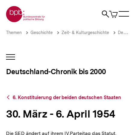
Direkt
Zur Startseite der bpb
zum
0
Artikel
Sho
Seiteninhalt
im
Naviga
Suche
springen
War
öffne
öffnen
öff
Pfadnavigation
30.
Brotkrümelnavigation
Themen
Geschichte
Zeit- & Kulturgeschichte
Deutschland-Chronik bis 2000
März
-
6.
April
INHALTSNAVIGATION
1954
ÖFFNEN
|
Deutschland-Chronik bis 2000
Deutschland-
Chronik
bis
2000
Zurück
|
6. Konstituierung der beiden deutschen Staaten
zur
bpb.de
Übersicht
30. März - 6. April 1954
Die SED ändert auf ihrem IV.Parteitag das Statut.