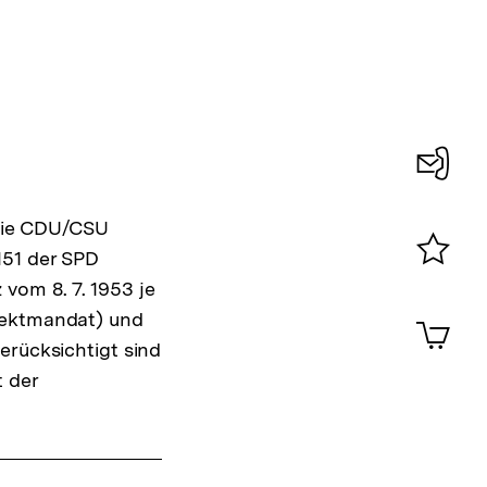
Konta
 Die CDU/CSU
0
151 der SPD
Merklist
vom 8. 7. 1953 je
ansehen
0
irektmandat) und
Artik
im
erücksichtigt sind
Shop-
t der
Warenko
ansehen