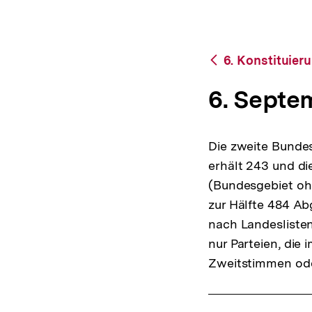
bpb.de
a
t
i
o
Zurück
6. Konstituier
n
zur
Übersicht
6. Septe
Die zweite Bunde
erhält 243 und di
(Bundesgebiet ohn
zur Hälfte 484 A
nach Landeslisten
nur Parteien, die
Zweitstimmen ode