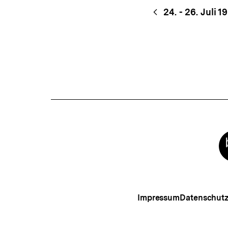
Content-
Begri
24. - 26. Juli 1
Navigation
Meta-
Links
Impressum
Datenschut