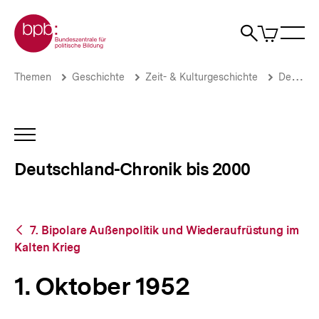
Direkt
Zur Startseite der bpb
zum
0
Artikel
Sho
Seiteninhalt
im
Naviga
Suche
springen
War
öffne
öffnen
öff
Pfadnavigation
1.
Brotkrümelnavigation
Themen
Geschichte
Zeit- & Kulturgeschichte
Deutschland-Chronik bis 2000
Oktober
1952
|
Deutschland-
INHALTSNAVIGATION
Chronik
ÖFFNEN
bis
Deutschland-Chronik bis 2000
2000
|
bpb.de
Zurück
7. Bipolare Außenpolitik und Wiederaufrüstung im
zur
Kalten Krieg
Übersicht
1. Oktober 1952