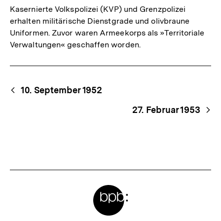
Kasernierte Volkspolizei (KVP) und Grenzpolizei
erhalten militärische Dienstgrade und olivbraune
Uniformen. Zuvor waren Armeekorps als »Territoriale
Verwaltungen« geschaffen worden.
Begriffsnavigation
Content-
10. September 1952
Navigation
27. Februar 1953
Meta-
Links