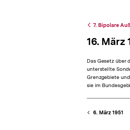
bpb.de
a
t
i
o
Zurück
7. Bipolare Au
n
zur
Übersicht
16. März 
Das Gesetz über 
unterstellte Sond
Grenzgebiete und
sie im Bundesgebi
Content-
Begri
6. März 1951
Navigation