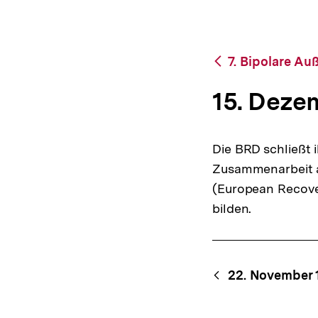
bpb.de
a
t
i
o
Zurück
7. Bipolare Au
n
zur
Übersicht
15. Deze
Die BRD schließt 
Zusammenarbeit a
(European Recove
bilden.
Content-
Begri
22. November 
Navigation