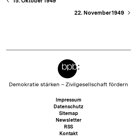
Begriffsnavigation
15. Oktober 1949
Navigation
22. November 1949
Meta-
Links
Zur
Demokratie stärken –
Zivilgesellschaft fördern
Startseite
der
Meta-
Impressum
bpb
Navigation
Datenschutz
Sitemap
Newsletter
RSS
Kontakt