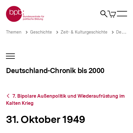
Direkt
Zur Startseite der bpb
zum
0
Artikel
Sho
Seiteninhalt
im
Naviga
Suche
springen
War
öffne
öffnen
öff
Pfadnavigation
31.
Brotkrümelnavigation
Themen
Geschichte
Zeit- & Kulturgeschichte
Deutschland-Chronik bis 2000
Oktober
1949
|
Deutschland-
INHALTSNAVIGATION
Chronik
ÖFFNEN
bis
Deutschland-Chronik bis 2000
2000
|
bpb.de
Zurück
7. Bipolare Außenpolitik und Wiederaufrüstung im
zur
Kalten Krieg
Übersicht
31. Oktober 1949