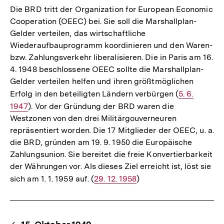
Die BRD tritt der Organization for European Economic
Cooperation (OEEC) bei. Sie soll die Marshallplan-
Gelder verteilen, das wirtschaftliche
Wiederaufbauprogramm koordinieren und den Waren-
bzw. Zahlungsverkehr liberalisieren. Die in Paris am 16.
4. 1948 beschlossene OEEC sollte die Marshallplan-
Gelder verteilen helfen und ihren größtmöglichen
Erfolg in den beteiligten Ländern verbürgen (
Interner
5. 6.
1947
). Vor der Gründung der BRD waren die
Link:
Westzonen von den drei Militärgouverneuren
repräsentiert worden. Die 17 Mitglieder der OEEC, u. a.
die BRD, gründen am 19. 9. 1950 die Europäische
Zahlungsunion. Sie bereitet die freie Konvertierbarkeit
der Währungen vor. Als dieses Ziel erreicht ist, löst sie
sich am 1. 1. 1959 auf. (
Interner
29. 12. 1958
)
Link:
Content-