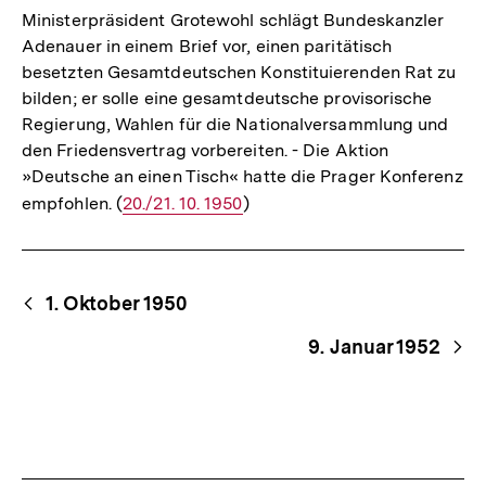
Ministerpräsident Grotewohl schlägt Bundeskanzler
Adenauer in einem Brief vor, einen paritätisch
besetzten Gesamtdeutschen Konstituierenden Rat zu
bilden; er solle eine gesamtdeutsche provisorische
Regierung, Wahlen für die Nationalversammlung und
den Friedensvertrag vorbereiten. - Die Aktion
»Deutsche an einen Tisch« hatte die Prager Konferenz
empfohlen. (
Interner
20./21. 10. 1950
)
Link:
Begriffsnavigation
Content-
1. Oktober 1950
Navigation
9. Januar 1952