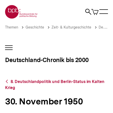
Direkt
Zur Startseite der bpb
zum
0
Artikel
Sho
Seiteninhalt
im
Naviga
Suche
springen
War
öffne
öffnen
öff
Pfadnavigation
30.
Brotkrümelnavigation
Themen
Geschichte
Zeit- & Kulturgeschichte
Deutschland-Chronik bis 2000
November
1950
|
Deutschland-
INHALTSNAVIGATION
Chronik
ÖFFNEN
bis
Deutschland-Chronik bis 2000
2000
|
bpb.de
Zurück
8. Deutschlandpolitik und Berlin-Status im Kalten
zur
Krieg
Übersicht
30. November 1950