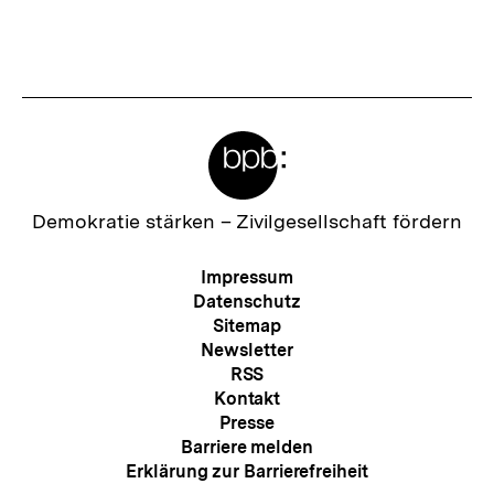
Meta-
Links
Zur
Demokratie stärken –
Zivilgesellschaft fördern
Startseite
der
Meta-
Impressum
bpb
Navigation
Datenschutz
Sitemap
Newsletter
RSS
Kontakt
Presse
Barriere melden
Erklärung zur Barrierefreiheit