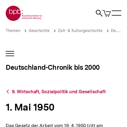
Direkt
Zur Startseite der bpb
zum
0
Artikel
Sho
Seiteninhalt
im
Naviga
Suche
springen
War
öffne
öffnen
öff
Pfadnavigation
1.
Brotkrümelnavigation
Themen
Geschichte
Zeit- & Kulturgeschichte
Deutschland-Chronik bis 2000
Mai
1950
|
Deutschland-
INHALTSNAVIGATION
Chronik
ÖFFNEN
bis
Deutschland-Chronik bis 2000
2000
|
bpb.de
Zurück
9. Wirtschaft, Sozialpolitik und Gesellschaft
zur
Übersicht
1. Mai 1950
Das Gesetz der Arbeit vom 19. 4. 1950 tritt am