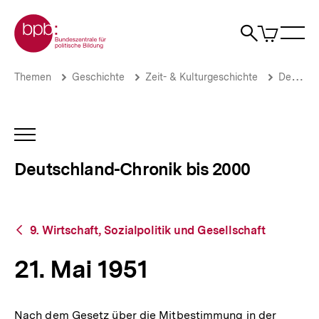
Direkt
Zur Startseite der bpb
zum
0
Artikel
Sho
Seiteninhalt
im
Naviga
Suche
springen
War
öffne
öffnen
öff
Pfadnavigation
21.
Brotkrümelnavigation
Themen
Geschichte
Zeit- & Kulturgeschichte
Deutschland-Chronik bis 2000
Mai
1951
|
Deutschland-
INHALTSNAVIGATION
Chronik
ÖFFNEN
bis
Deutschland-Chronik bis 2000
2000
|
bpb.de
Zurück
9. Wirtschaft, Sozialpolitik und Gesellschaft
zur
Übersicht
21. Mai 1951
Nach dem Gesetz über die Mitbestimmung in der