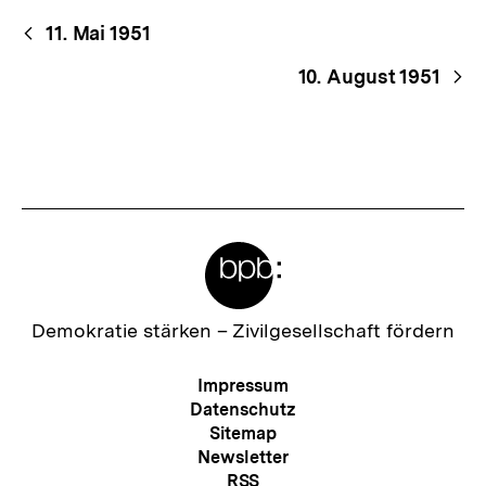
Begriffsnavigation
Content-
11. Mai 1951
Navigation
10. August 1951
Meta-
Links
Zur
Demokratie stärken –
Zivilgesellschaft fördern
Startseite
der
Meta-
Impressum
bpb
Navigation
Datenschutz
Sitemap
Newsletter
RSS