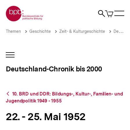
Direkt
Zur Startseite der bpb
zum
0
Artikel
Sho
Seiteninhalt
im
Naviga
Suche
springen
War
öffne
öffnen
öff
Pfadnavigation
22.
Brotkrümelnavigation
Themen
Geschichte
Zeit- & Kulturgeschichte
Deutschland-Chronik bis 2000
-
25.
Mai
1952
INHALTSNAVIGATION
|
ÖFFNEN
Deutschland-
Deutschland-Chronik bis 2000
Chronik
bis
2000
|
Zurück
bpb.de
10. BRD und DDR: Bildungs-, Kultur-, Familien- und
zur
Jugendpolitik 1949 - 1955
Übersicht
22. - 25. Mai 1952