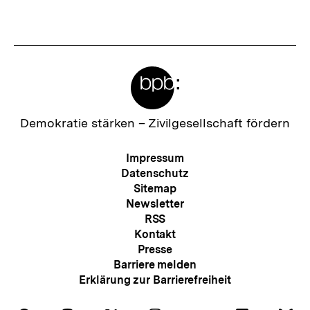
Meta-
Links
Zur
Demokratie stärken –
Zivilgesellschaft fördern
Startseite
der
Meta-
Impressum
bpb
Navigation
Datenschutz
Sitemap
Newsletter
RSS
Kontakt
Presse
Barriere melden
Erklärung zur Barrierefreiheit