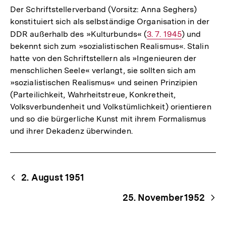
Der Schriftstellerverband (Vorsitz: Anna Seghers)
konstituiert sich als selbständige Organisation in der
DDR außerhalb des »Kulturbunds« (
Interner
3. 7. 1945
) und
bekennt sich zum »sozialistischen Realismus«. Stalin
Link:
hatte von den Schriftstellern als »Ingenieuren der
menschlichen Seele« verlangt, sie sollten sich am
»sozialistischen Realismus« und seinen Prinzipien
(Parteilichkeit, Wahrheitstreue, Konkretheit,
Volksverbundenheit und Volkstümlichkeit) orientieren
und so die bürgerliche Kunst mit ihrem Formalismus
und ihrer Dekadenz überwinden.
Begriffsnavigation
Content-
2. August 1951
Navigation
25. November 1952