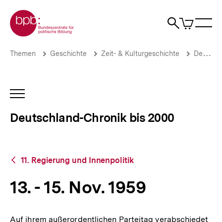
Direkt
Zur Startseite der bpb
zum
0
Artikel
Sho
Seiteninhalt
im
Naviga
Suche
springen
War
öffne
öffnen
öff
Pfadnavigation
13.
Brotkrümelnavigation
Themen
Geschichte
Zeit- & Kulturgeschichte
Deutschland-Chronik bis 2000
-
15.
Nov.
1959
INHALTSNAVIGATION
|
ÖFFNEN
Deutschland-
Deutschland-Chronik bis 2000
Chronik
bis
2000
|
Zurück
bpb.de
11. Regierung und Innenpolitik
zur
Übersicht
13. - 15. Nov. 1959
Auf ihrem außerordentlichen Parteitag verabschiedet