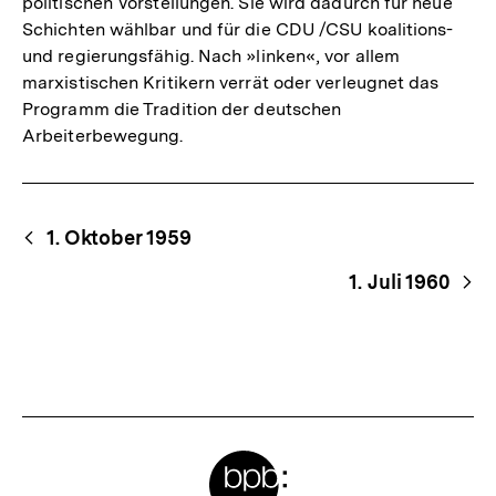
politischen Vorstellungen. Sie wird dadurch für neue
Schichten wählbar und für die CDU /CSU koalitions-
und regierungsfähig. Nach »linken«, vor allem
marxistischen Kritikern verrät oder verleugnet das
Programm die Tradition der deutschen
Arbeiterbewegung.
Begriffsnavigation
Content-
1. Oktober 1959
Navigation
1. Juli 1960
Meta-