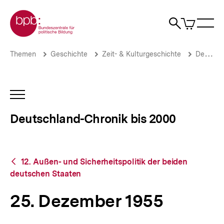
Direkt
Zur Startseite der bpb
zum
0
Artikel
Sho
Seiteninhalt
im
Naviga
Suche
springen
War
öffne
öffnen
öff
Pfadnavigation
25.
Brotkrümelnavigation
Themen
Geschichte
Zeit- & Kulturgeschichte
Deutschland-Chronik bis 2000
Dezember
1955
|
Deutschland-
INHALTSNAVIGATION
Chronik
ÖFFNEN
bis
Deutschland-Chronik bis 2000
2000
|
bpb.de
Zurück
12. Außen- und Sicherheitspolitik der beiden
zur
deutschen Staaten
Übersicht
25. Dezember 1955