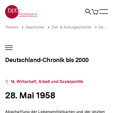
Direkt
Zur Startseite der bpb
zum
0
Artikel
Sho
Seiteninhalt
im
Naviga
Suche
springen
War
öffne
öffnen
öff
Pfadnavigation
28.
Brotkrümelnavigation
Themen
Geschichte
Zeit- & Kulturgeschichte
Deutschland-Chronik bis 2000
Mai
1958
|
Deutschland-
INHALTSNAVIGATION
Chronik
ÖFFNEN
bis
Deutschland-Chronik bis 2000
2000
|
bpb.de
Zurück
14. Wirtschaft, Arbeit und Sozialpolitik
zur
Übersicht
28. Mai 1958
Abschaffung der Lebensmittelkarten und der letzten