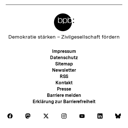
Meta-
Links
Zur
Demokratie stärken –
Zivilgesellschaft fördern
Startseite
der
Meta-
Impressum
bpb
Navigation
Datenschutz
Sitemap
Newsletter
RSS
Kontakt
Presse
Barriere melden
Erklärung zur Barrierefreiheit
Auf
Auf
Auf
Auf
Auf
Auf
Au
Folgen
Folgen
Folgen
Folgen
Folgen
Folgen
Fol
Facebook
Mastodon
X
Instagram
Youtube
LinkedIn
Bl
Sie
Sie
Sie
Sie
Sie
Sie
Sie