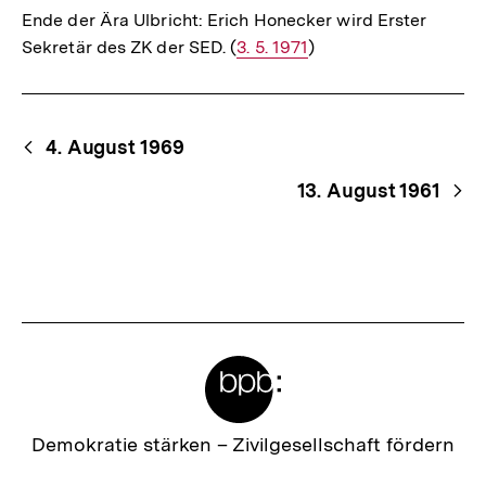
Ende der Ära Ulbricht: Erich Honecker wird Erster
Sekretär des ZK der SED. (
Interner
3. 5. 1971
)
Link:
Begriffsnavigation
Content-
4. August 1969
Navigation
13. August 1961
Meta-
Links
Zur
Demokratie stärken –
Zivilgesellschaft fördern
Startseite