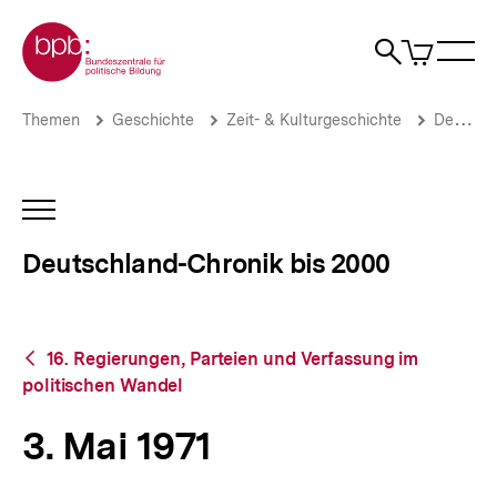
Direkt
Zur Startseite der bpb
zum
0
Artikel
Sho
Seiteninhalt
im
Naviga
Suche
springen
War
öffne
öffnen
öff
Pfadnavigation
3.
Brotkrümelnavigation
Themen
Geschichte
Zeit- & Kulturgeschichte
Deutschland-Chronik bis 2000
Mai
1971
|
Deutschland-
INHALTSNAVIGATION
Chronik
ÖFFNEN
bis
Deutschland-Chronik bis 2000
2000
|
bpb.de
Zurück
16. Regierungen, Parteien und Verfassung im
zur
politischen Wandel
Übersicht
3. Mai 1971