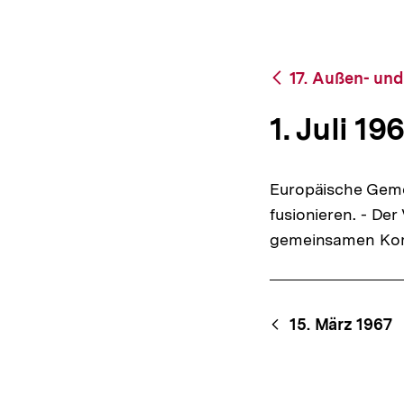
bpb.de
a
t
i
o
Zurück
17. Außen- und
n
zur
Übersicht
1. Juli 19
Europäische Gem
fusionieren. - De
gemeinsamen Komm
Content-
Begri
15. März 1967
Navigation