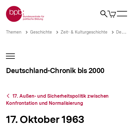
Direkt
Zur Startseite der bpb
zum
0
Artikel
Sho
Seiteninhalt
im
Naviga
Suche
springen
War
öffne
öffnen
öff
Pfadnavigation
17.
Brotkrümelnavigation
Themen
Geschichte
Zeit- & Kulturgeschichte
Deutschland-Chronik bis 2000
Oktober
1963
|
Deutschland-
INHALTSNAVIGATION
Chronik
ÖFFNEN
bis
Deutschland-Chronik bis 2000
2000
|
bpb.de
Zurück
17. Außen- und Sicherheitspolitik zwischen
zur
Konfrontation und Normalisierung
Übersicht
17. Oktober 1963