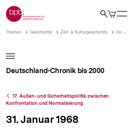
Direkt
Zur Startseite der bpb
zum
0
Artikel
Sho
Seiteninhalt
im
Naviga
Suche
springen
War
öffne
öffnen
öff
Pfadnavigation
31.
Brotkrümelnavigation
Themen
Geschichte
Zeit- & Kulturgeschichte
Deutschland-Chronik bis 2000
Januar
1968
|
Deutschland-
INHALTSNAVIGATION
Chronik
ÖFFNEN
bis
Deutschland-Chronik bis 2000
2000
|
bpb.de
Zurück
17. Außen- und Sicherheitspolitik zwischen
zur
Konfrontation und Normalisierung
Übersicht
31. Januar 1968