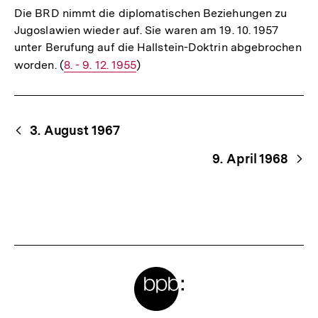
Die BRD nimmt die diplomatischen Beziehungen zu
Jugoslawien wieder auf. Sie waren am 19. 10. 1957
unter Berufung auf die Hallstein-Doktrin abgebrochen
worden. (
Interner
8. - 9. 12. 1955
)
Link:
Begriffsnavigation
Content-
3. August 1967
Navigation
9. April 1968
Meta-
Links