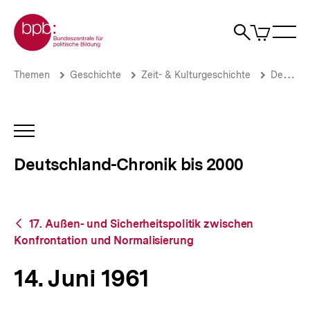
Direkt
Zur Startseite der bpb
zum
0
Artikel
Sho
Seiteninhalt
im
Naviga
Suche
springen
War
öffne
öffnen
öff
Pfadnavigation
14.
Brotkrümelnavigation
Themen
Geschichte
Zeit- & Kulturgeschichte
Deutschland-Chronik bis 2000
Juni
1961
|
Deutschland-
INHALTSNAVIGATION
Chronik
ÖFFNEN
bis
Deutschland-Chronik bis 2000
2000
|
bpb.de
Zurück
17. Außen- und Sicherheitspolitik zwischen
zur
Konfrontation und Normalisierung
Übersicht
14. Juni 1961