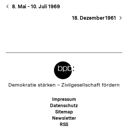
Begriffsnavigation
Content-
8. Mai - 10. Juli 1969
Navigation
18. Dezember 1961
Meta-
Links
Zur
Demokratie stärken –
Zivilgesellschaft fördern
Startseite
der
Meta-
Impressum
bpb
Navigation
Datenschutz
Sitemap
Newsletter
RSS