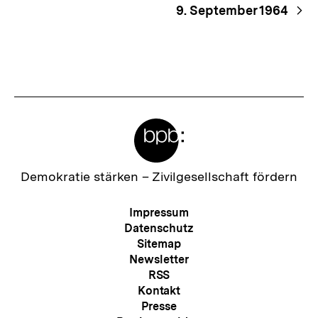
9. September 1964
Meta-
Links
Zur
Demokratie stärken –
Zivilgesellschaft fördern
Startseite
der
Meta-
Impressum
bpb
Navigation
Datenschutz
Sitemap
Newsletter
RSS
Kontakt
Presse