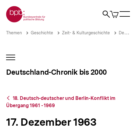
Direkt
Zur Startseite der bpb
zum
0
Artikel
Sho
Seiteninhalt
im
Naviga
Suche
springen
War
öffne
öffnen
öff
Pfadnavigation
17.
Brotkrümelnavigation
Themen
Geschichte
Zeit- & Kulturgeschichte
Deutschland-Chronik bis 2000
Dezember
1963
|
Deutschland-
INHALTSNAVIGATION
Chronik
ÖFFNEN
bis
Deutschland-Chronik bis 2000
2000
|
bpb.de
Zurück
18. Deutsch-deutscher und Berlin-Konflikt im
zur
Übergang 1961 - 1969
Übersicht
17. Dezember 1963