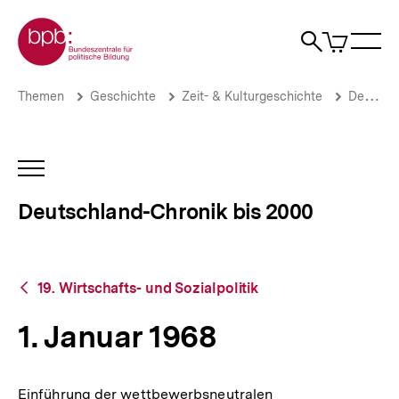
Direkt
Zur Startseite der bpb
zum
0
Artikel
Sho
Seiteninhalt
im
Naviga
Suche
springen
War
öffne
öffnen
öff
Pfadnavigation
1.
Brotkrümelnavigation
Themen
Geschichte
Zeit- & Kulturgeschichte
Deutschland-Chronik bis 2000
Januar
1968
|
Deutschland-
INHALTSNAVIGATION
Chronik
ÖFFNEN
bis
Deutschland-Chronik bis 2000
2000
|
bpb.de
Zurück
19. Wirtschafts- und Sozialpolitik
zur
Übersicht
1. Januar 1968
Einführung der wettbewerbsneutralen