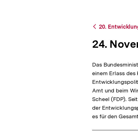
bpb.de
a
t
i
o
Zurück
20. Entwicklun
n
zur
Übersicht
24. Nove
Das Bundesministe
einem Erlass des 
Entwicklungspolit
Amt und beim Wirt
Scheel (FDP). Sei
der Entwicklungspo
es für den Gesamt