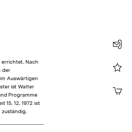
Konta
errichtet. Nach
0
 der
Merklist
eim Auswärtigen
ansehen
0
ter ist Walter
Artik
im
e und Programme
Shop-
t 15. 12. 1972 ist
Warenko
 zuständig.
ansehen