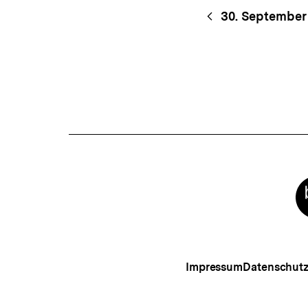
Content-
Begri
30. September
Navigation
Meta-
Links
Impressum
Datenschut