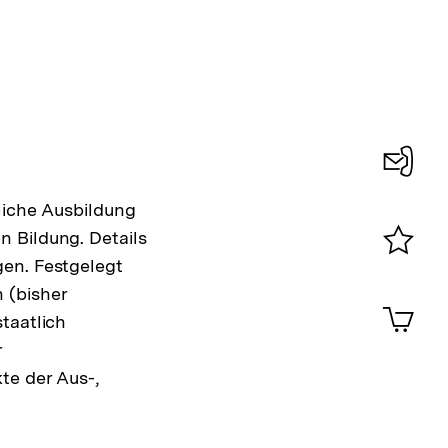
Konta
liche Ausbildung
0
 Bildung. Details
gen. Festgelegt
Merklist
 (bisher
ansehen
0
Artik
taatlich
im
r
Shop-
Warenko
te der Aus-,
ansehen