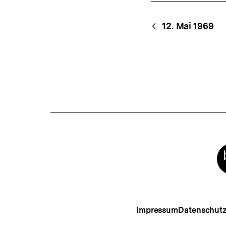
Content-
Begri
12. Mai 1969
Navigation
Meta-
Links
Impressum
Datenschut