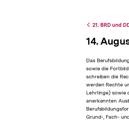
bpb.de
a
t
i
o
Zurück
21. BRD und DD
n
zur
Übersicht
14. Augu
Das Berufsbildung
sowie die Fortbil
schreiben die Rec
werden Rechte un
Lehrlinge) sowie 
anerkannten Ausb
Berufsbildungsfor
Grund-, Fach- und