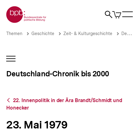
Direkt
Zur Startseite der bpb
zum
0
Artikel
Sho
Seiteninhalt
im
Naviga
Suche
springen
War
öffne
öffnen
öff
Pfadnavigation
23.
Brotkrümelnavigation
Themen
Geschichte
Zeit- & Kulturgeschichte
Deutschland-Chronik bis 2000
Mai
1979
|
Deutschland-
INHALTSNAVIGATION
Chronik
ÖFFNEN
bis
Deutschland-Chronik bis 2000
2000
|
bpb.de
Zurück
22. Innenpolitik in der Ära Brandt/Schmidt und
zur
Honecker
Übersicht
23. Mai 1979