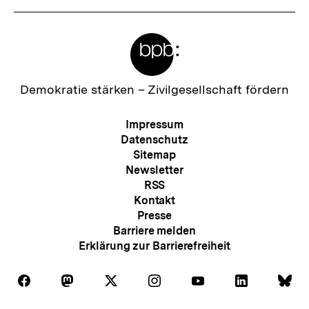
Meta-
Links
Zur
Demokratie stärken –
Zivilgesellschaft fördern
Startseite
der
Meta-
Impressum
bpb
Navigation
Datenschutz
Sitemap
Newsletter
RSS
Kontakt
Presse
Barriere melden
Erklärung zur Barrierefreiheit
Auf
Auf
Auf
Auf
Auf
Auf
Au
Folgen
Folgen
Folgen
Folgen
Folgen
Folgen
Fol
Facebook
Mastodon
X
Instagram
Youtube
LinkedIn
Bl
Sie
Sie
Sie
Sie
Sie
Sie
Sie