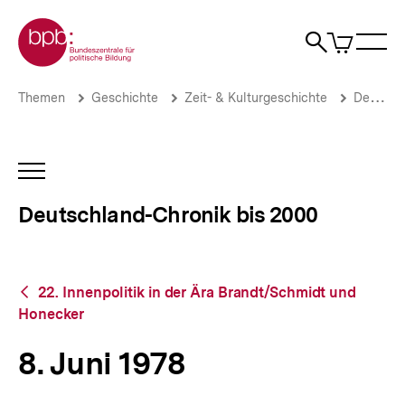
Direkt
Zur Startseite der bpb
zum
0
Artikel
Sho
Seiteninhalt
im
Naviga
Suche
springen
War
öffne
öffnen
öff
Pfadnavigation
8.
Brotkrümelnavigation
Themen
Geschichte
Zeit- & Kulturgeschichte
Deutschland-Chronik bis 2000
Juni
1978
|
Deutschland-
INHALTSNAVIGATION
Chronik
ÖFFNEN
bis
Deutschland-Chronik bis 2000
2000
|
bpb.de
Zurück
22. Innenpolitik in der Ära Brandt/Schmidt und
zur
Honecker
Übersicht
8. Juni 1978