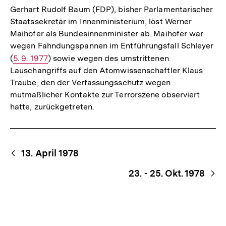
Gerhart Rudolf Baum (FDP), bisher Parlamentarischer
Staatssekretär im Innenministerium, löst Werner
Maihofer als Bundesinnenminister ab. Maihofer war
wegen Fahndungspannen im Entführungsfall Schleyer
(
Interner
5. 9. 1977
) sowie wegen des umstrittenen
Lauschangriffs auf den Atomwissenschaftler Klaus
Link:
Traube, den der Verfassungsschutz wegen
mutmaßlicher Kontakte zur Terrorszene observiert
hatte, zurückgetreten.
Begriffsnavigation
Content-
13. April 1978
Navigation
23. - 25. Okt. 1978