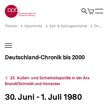
Direkt
Zur Startseite der bpb
zum
0
Artikel
Sho
Seiteninhalt
im
Naviga
Suche
springen
War
öffne
öffnen
öff
Pfadnavigation
30.
Brotkrümelnavigation
Themen
Geschichte
Zeit- & Kulturgeschichte
Deutschland-Chronik bis 2000
Juni
-
1.
Juli
INHALTSNAVIGATION
1980
ÖFFNEN
|
Deutschland-Chronik bis 2000
Deutschland-
Chronik
bis
2000
Zurück
|
23. Außen- und Sicherheitspolitik in der Ära
zur
bpb.de
Brandt/Schmidt und Honecker
Übersicht
30. Juni - 1. Juli 1980