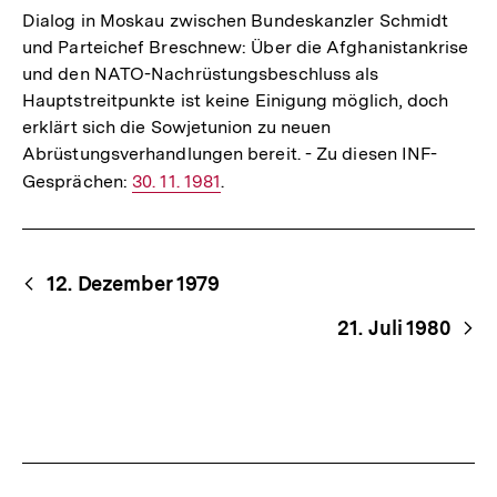
Dialog in Moskau zwischen Bundeskanzler Schmidt
und Parteichef Breschnew: Über die Afghanistankrise
und den NATO-Nachrüstungsbeschluss als
Hauptstreitpunkte ist keine Einigung möglich, doch
erklärt sich die Sowjetunion zu neuen
Abrüstungsverhandlungen bereit. - Zu diesen INF-
Gesprächen:
Interner
30. 11. 1981
.
Link:
Begriffsnavigation
Content-
12. Dezember 1979
Navigation
21. Juli 1980