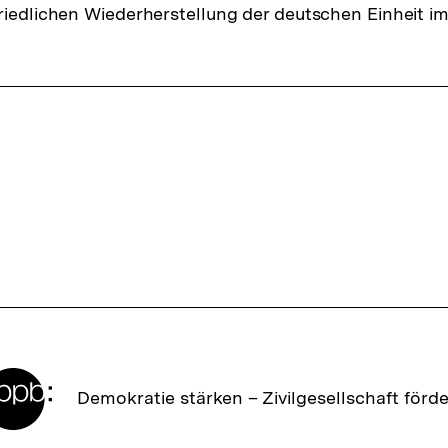
riedlichen Wiederherstellung der deutschen Einheit i
ffsnavigation
Zur
Demokratie stärken –
Zivilgesellschaft förd
Startseite
der
bpb