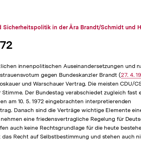
 Sicherheitspolitik in der Ära Brandt/Schmidt und 
972
tlichen innenpolitischen Auseinandersetzungen und 
sstrauensvotum gegen Bundeskanzler Brandt (
Interne
27. 4. 1
oskauer und Warschauer Vertrag. Die meisten CDU/
Link:
r Stimme. Der Bundestag verabschiedet zugleich fast 
nen am 10. 5. 1972 eingebrachten interpretierenden
rag. Danach sind die Verträge wichtige Elemente ein
 nehmen eine friedensvertragliche Regelung für Deuts
fen auch keine Rechtsgrundlage für die heute besteh
ht das Recht auf Selbstbestimmung und stehen auch ni