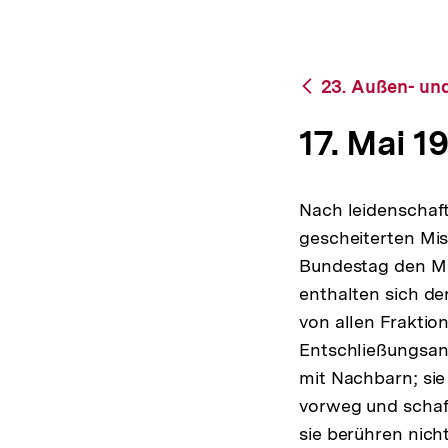
bpb.de
a
t
i
o
Zurück
23. Außen- und
n
zur
Übersicht
17. Mai 1
Nach leidenschaf
gescheiterten Mi
Bundestag den M
enthalten sich de
von allen Fraktio
Entschließungsant
mit Nachbarn; sie
vorweg und schaf
sie berühren nic