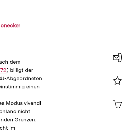
Honecker
nach dem
Konta
r
972
) billigt der
0
CSU-Abgeordneten
einstimmig einen
Merklist
ansehen
0
Artik
es Modus vivendi
im
chland nicht
Shop-
enden Grenzen;
Warenko
ansehen
cht im