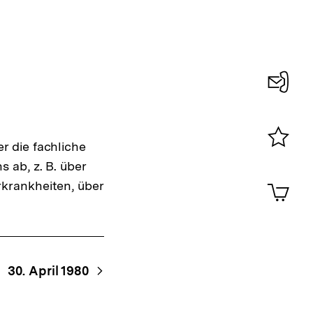
Konta
0
 die fachliche
Merklist
 ab, z. B. über
ansehen
0
Artik
krankheiten, über
im
Shop-
Warenko
ansehen
30. April 1980