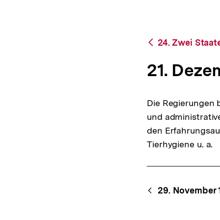
bpb.de
a
t
i
o
Zurück
24. Zwei Staat
n
zur
Übersicht
21. Deze
Die Regierungen 
und administrativ
den Erfahrungsau
Tierhygiene u. a.
Content-
Begri
29. November 
Navigation