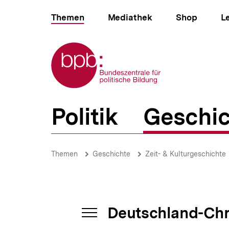
Direkt
Hauptnavigation
zum
Themen
Mediathek
Shop
L
Seiteninhalt
springen
Zur Startseite der bpb
B
Politik
Geschic
e
r
e
17.
i
Dezember
Brotkrümelnavigation
Pfadnavigat
c
Themen
Geschichte
Zeit- & Kulturgeschichte
1969
h
|
s
Deutschland-
n
Chronik
a
bis
v
Deutschland-Chr
2000
i
INHALTSNAVIGATION
|
g
ÖFFNEN