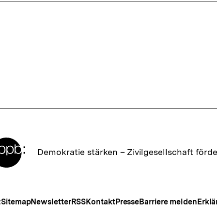
ffsnavigation
Zur
Demokratie stärken –
Zivilgesellschaft förd
Startseite
der
bpb
Meta-
z
Sitemap
Newsletter
RSS
Kontakt
Presse
Barriere melden
Erklä
Navigation