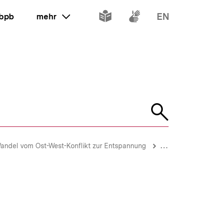
Inhalte
Inhalte
Inhalte
 bpb
mehr
ein oder ausklappen
in
in
in
leichter
Gebärdenspr
Englisch
Sprache
Suche
öffnen
Wandel vom Ost-West-Konflikt zur Entspannung
24. Zwei Staaten,