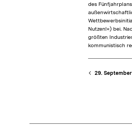
des Fünfjahrplans
außenwirtschaftli
Wettbewerbsinitia
Nutzen!«) bei. Na
größten Industrie
kommunistisch re
Content-
Begri
29. September
Navigation