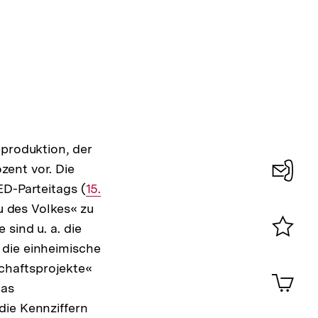
nproduktion, der
zent vor. Die
ED-Parteitags (
Interner
15.
Konta
u des Volkes« zu
Link:
0
sind u. a. die
 die einheimische
Merklist
ansehen
chaftsprojekte«
0
Artik
im
das
Shop-
die Kennziffern