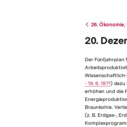
bpb.de
a
t
i
o
Zurück
26. Ökonomie,
n
zur
Übersicht
20. Deze
Der Fünfjahrplan 
Arbeitsproduktivi
Wissenschaftlich-
- 19. 6. 1971
) dazu
erhöhen und die Pr
Energieproduktion
Braunkohle. Vert
(z. B. Erdgas-, 
Komplexprogramm