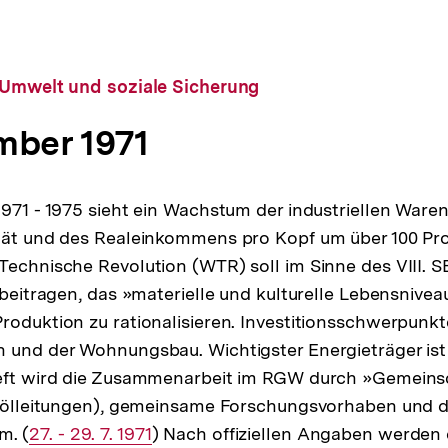
 Umwelt und soziale Sicherung
mber 1971
1971 - 1975 sieht ein Wachstum der industriellen Ware
tät und des Realeinkommens pro Kopf um über 100 Pro
Technische Revolution (WTR) soll im Sinne des VIII. S
 beitragen, das »materielle und kulturelle Lebensnivea
oduktion zu rationalisieren. Investitionsschwerpunkte 
 und der Wohnungsbau. Wichtigster Energieträger ist
ieft wird die Zusammenarbeit im RGW durch »Gemeins
Erdölleitungen), gemeinsame Forschungsvorhaben und 
. (
Interner
27. - 29. 7. 1971
) Nach offiziellen Angaben werden 