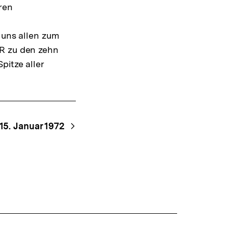
Warenko
ren
ansehen
 uns allen zum
DR zu den zehn
pitze aller
15. Januar 1972