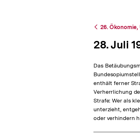
bpb.de
a
t
i
o
Zurück
26. Ökonomie,
n
zur
Übersicht
28. Juli 1
Das Betäubungsmit
Bundesopiumstell
enthält ferner Str
Verherrlichung de
Strafe: Wer als kl
unterzieht, entge
oder verhindern h