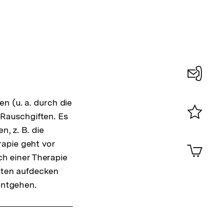
Konta
n (u. a. durch die
0
Rauschgiften. Es
Merklist
n, z. B. die
ansehen
0
apie geht vor
Artik
im
ich einer Therapie
Shop-
taten aufdecken
Warenko
 entgehen.
ansehen