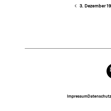
Content-
Begri
3. Dezember 1
Navigation
Meta-
Links
Impressum
Datenschut